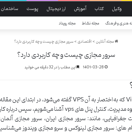
وکیل
کتاب
آموزش
ارز دیجیتال
پوست
ساختمان
ه هنری و فرهنگ
مجله نشاط
مجله رویداد
مجله آنلاین
>
اقتصادی
>
سرور مجازی چیست و چه کاربردی دارد؟
سرور مجازی چیست و چه کاربردی دارد؟
1401-03-28
این مطلب را در 32 دقیقه می خوانید
سرور مجازی Virtual Private Server که به‌اختصار به آن VPS گفت
سرور می‌پردازیم و با نحوه کار vps، نحوه مدیریت، کنترل پنل
فی انواع vps در موقعیت جغرافیایی، مانند: سرور مجازی ایران، سرور مجا
ا نام های: سرور مجازی لینوکس و سرو مجازی ویندوز می‌شناسیم