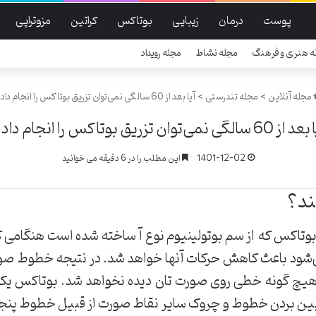
پوست
درمان
زیبایی
بوتاکس
کراتین
مزوتراپی
ه هنری و فرهنگ
مجله نشاط
مجله رویداد
مجله آنلاین
>
مجله تندرستی
>
آیا بعد از 60 سالگی نمی‌توان تزریق بوتاکس را انجام داد ؟
 60 سالگی نمی‌توان تزریق بوتاکس را انجام داد ؟
1401-12-02
این مطلب را در 6 دقیقه می خوانید
ند؟
اکس که از سم بوتولینیوم نوع آ ساخته شده است هنگامی‌ ک
می‌شود باعث کاهش حرکات آنها خواهد شد. در نتیجه خطوط ص
 هیچ گونه خطی روی صورت تان دیده نخواهد شد. بوتاکس یک ر
 بین بردن خطوط و چروک سایر نقاط صورت از قبیل خطوط پنجه 