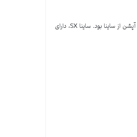
در ابتدای تولید ساینا، تیپ‌های SX و EX تولید و به بازار عرضه شد، که تیپ SX یک نسخه کم آپشن از ساینا بود. ساینا SX، دارای