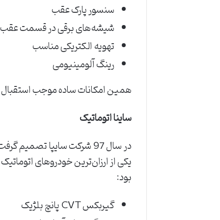
سنسور پارک عقب
شیشه‌های برقی در قسمت عقب و 
تهویه الکتریکی مناسب
رینگ آلومینیومی
همین امکانات ساده موجب استقبال بیشتر از ساینا EX شد. در نهایت تولید و عرضه ساینا SX 
ساینا اتوماتیک
در سال 97 شرکت سایپا تصمیم 
بود:
گیربکس CVT پانچ بلژیک