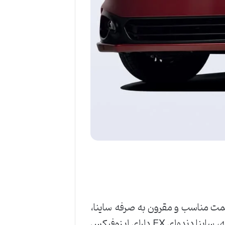
یمت مناسب و مقرون به صرفه ساینا،
هزینه نگهداری کم و امکانات نسبتا مناسب در نسخه آپشنال، برشمرد. همچنین لازم است بدانید که، ساینا دنده‌ای EX دارای ایزوفیکس