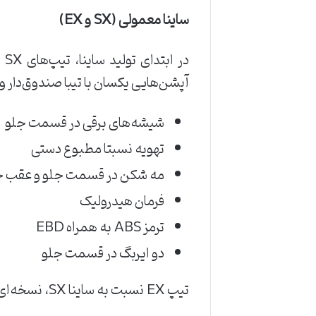
ساینا معمولی
(SX
و
EX)
آپشن‌هایی یکسان با تیبا صندوق‌دار و 
شیشه‌های برقی در قسمت جلو
تهویه نسبتا مطبوع دستی
مه شکن در قسمت جلو و عقب خ
فرمان هیدرولیک
ترمز ABS به همراه EBD
دو ایربگ در قسمت جلو
تیپ EX نسبت به ساینا SX، نسخه‌ای فول آپشن‌تر و دارای امکاناتی به شرح زیر بود: