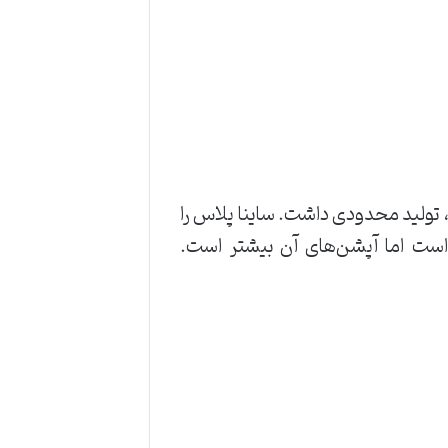
ز تیپ‌هایی بود که، تولید محدودی داشت. ساینا پلاس را
ند. مشخصات فنی ساینا پلاس با ساینا EX، تقریبا یکسان است اما آپشن‌های آن بیشتر است.