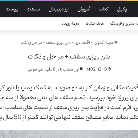
وکیل
کتاب
آموزش
ارز دیجیتال
صنعت
پوست
ه هنری و فرهنگ
مجله نشاط
مجله رویداد
مجله آنلاین
>
اقتصادی
>
بتن ریزی سقف + مراحل و نکات
بتن ریزی سقف + مراحل و نکات
1402-12-13
این مطلب را در 8 دقیقه می خوانید
قعیت مکانی و زمانی کار به دو صورت، به کمک پمپ‌ یا تاور ک
برای پروژه خود بپرسید. تمام سقف های بتنی معمولاً از سه
 لازم است در فرآیند بتن ریزی سقف از نسبت های مناسب اس