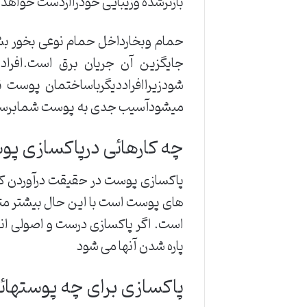
بازترشده وزیبایی خودراازدست خواهدد
حمام وبخارداخل حمام نوعی بخور بش
جایگزین آن جریان برق است.افرادب
شودزیراافراددیگرباساختمان پوست ن
میشودآسیب جدی به پوست شمابرس
چه کارهائی درپاکسازی پو
پاکسازی پوست در حقیقت درآوردن کوم
های پوست است با این حال بیشتر مت
است. اگر پاکسازی درست و اصولی ا
پاره شدن آنها می شود
پاکسازی برای چه پوستهائی