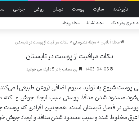
داروخانه
سایت
پوست
درمان
روغن
جراحی
سل
ه هنری و فرهنگ
مجله نشاط
مجله رویداد
مجله آنلاین
>
مجله تندرستی
>
نکات مراقبت از پوست در تابستان
نکات مراقبت از پوست در تابستان
1403-04-06
این مطلب را در 5 دقیقه می خوانید
ربی پوست شروع به تولید سبوم اضافی (روغن طبیعی) می‌کنن
‌شود.مسدود شدن منافذ پوستی سبب ایجاد جوش و اکنه 
پوستی در فصل تابستان است. همچنین افرادی که پوست چرب 
 با عرق مخلوط شده و سبب مسدود شدن منافذ و ایجاد جوش خو