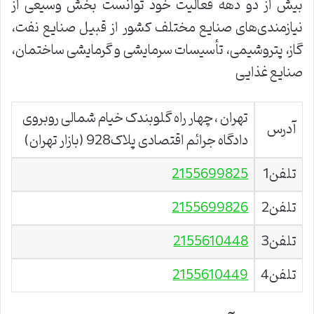
بیش از دو دهه فعالیت خود توانست بخش وسیعی از
نیازمندی‌های صنایع مختلف کشور از قبيل صنایع نفت،
گاز، پتروشیمی، تأسیسات سرمایشی و گرمایشی ساختمان،
صنایع غذایی
تهران ،چهار راه گلوبندک خیام شمالی روبروی
آدرس
دادگاه جرائم اقتصادی پلاک928 (بازار تهران)
تلفن1
2155699825
تلفن2
2155699826
تلفن3
2155610448
تلفن4
2155610449