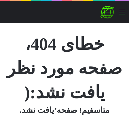
منو
خطای 404،
صفحه مورد نظر
یافت نشد:(
متاسفیم! صفحه’یافت نشد.