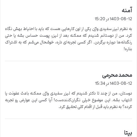
آمنه
گ
ف
1403-08-12 در 15:20
ت
به نظرم لیزر سفیدی واژن یکی از اون کارهایی هست که باید با احتیاط بهش نگاه
:
کرد. من از دوستانم شنیدم که ممکنه بعد از لیزر، پوست حساس بشه یا حتی
رنگدانه‌ها دوباره برگردن. اگر کسی تجربه‌ای داره، خوشحال می‌شم که به اشتراک
بذاره!
محمد محرمی
گ
ف
1403-08-12 در 15:34
ت
دوستان، من از چند تا دکتر شنیدم که لیزر سفیدی واژن ممکنه باعث عفونت یا
:
التهاب بشه. این موضوع خیلی نگران‌کننده‌ست! آیا کسی این عوارض رو تجربه
کرده؟ به نظرم باید قبل از اقدام کلی تحقیق کرد.
بیتا
گ