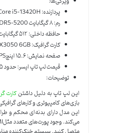
ویژگی‌ها:
پردازنده: Intel Core i5-13420H
رم: ۸ گیگابایت DDR5-5200
حافظه داخلی: ۵۱۲ گیگابایت SSD
کارت گرافیک: NVIDIA RTX3050 6GB
صفحه‌ نمایش: ۱۵.۶ اینچFHD IPS با نرخ تازه‌سازی ۱۴۴ هرتز
قیمت لپ تاپ ایسر: حدود ۵ میلیون تومان
توضیحات:
این لپ تاپ به دلیل داشتن
کارت گرافی
این مدل دارای بدنه‌ای محکم و طرا
متصل کنید. سیستم خنک‌کننده مناسب 