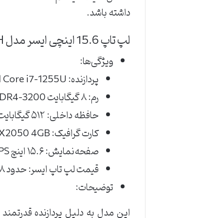
داشته باشد.
لپ تاپ 15.6 اینچی ایسر مدل
H
ویژگی‌ها:
پردازنده: Intel Core i7–1255U
رم: ۸ گیگابایت DDR4-3200
حافظه داخلی: ۵۱۲ گیگابایت SSD
کارت گرافیک: NVIDIA RTX2050 4GB
صفحه‌نمایش: ۱۵.۶ اینچ FHD IPS
قیمت لپ تاپ ایسر: حدود ۳۸ میلیون تومان
توضیحات:
این مدل به دلیل پردازنده قدرتمند 