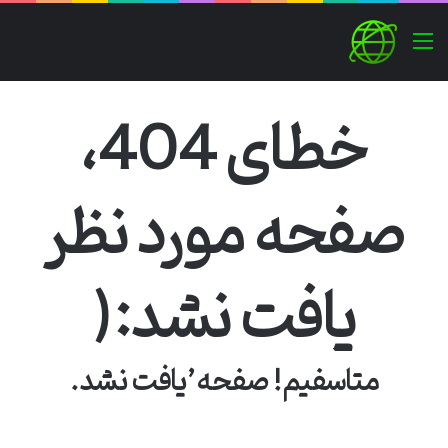
منو
خطای 404،
صفحه مورد نظر
یافت نشد:(
متاسفیم! صفحه’یافت نشد.