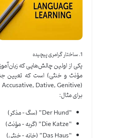
1. ساختار گرامری پیچیده
یکی از اولین چالش‌هایی که زبان‌آموزا
مؤنث و خنثی) است که تعیین جنس
(Nominative, Accusative, Dative, Genitive) دارد که برای درک دقیق جمله‌ها ضروری هستند.
برای مثال:
“Der Hund” (سگ – مذکر)
“Die Katze” (گربه – مؤنث)
“Das Haus” (خانه – خنثی)