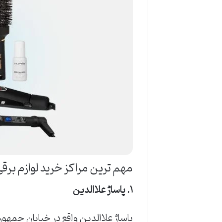
مهم ترین مراکز خرید لوازم برقی
۱. پاساژ علاالدین
پاساژ علاالدین واقع در خیابان جمهور