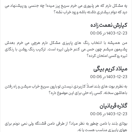
ت
یه مشکل دارم که هر پلیوری می خرم سریع پرز میده! چه جنسی رو پیشنهاد می
:
دید که دوام بیشتری داشته باشه و زود خراب نشه؟
کیارش نعمت زاده
گ
ف
1403-12-23 در 00:06
ت
من همیشه با انتخاب رنگ های پاییزی مشکل دارم هرچی می خرم بعدش
:
پشیمون میشم چون حس می کنم خیلی تیره است. ترکیب رنگ روشن با رنگای
تیره رو کسی امتحان کرده؟
میلاد کریم بیگی
گ
ف
1403-12-23 در 00:06
ت
به نظرم بوت های بلند اصلاً کاربردی نیستن تو بارون سریع خراب میشن و راه رفتن
:
باهاشون سخته. کسی راه حلی برای این موضوع داره؟
گلاره قربانیان
گ
ف
1403-12-23 در 00:06
ت
بوتای بلند با دامن چطور به نظر میاد؟ از طرفی دامن قشنگه ولی نمی دونم برای
:
هوای پاییزی مناسب هست یا نه.