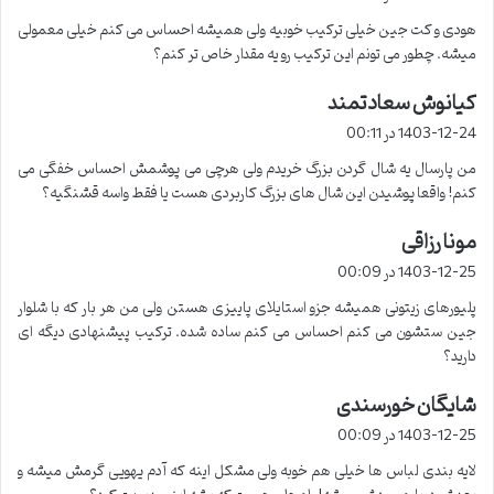
ت
هودی و کت جین خیلی ترکیب خوبیه ولی همیشه احساس می کنم خیلی معمولی
:
میشه. چطور می تونم این ترکیب رو یه مقدار خاص تر کنم؟
کیانوش سعادتمند
گ
ف
1403-12-24 در 00:11
ت
من پارسال یه شال گردن بزرگ خریدم ولی هرچی می پوشمش احساس خفگی می
:
کنم! واقعا پوشیدن این شال های بزرگ کاربردی هست یا فقط واسه قشنگیه؟
مونا رزاقی
گ
ف
1403-12-25 در 00:09
ت
پلیورهای زیتونی همیشه جزو استایلای پاییزی هستن ولی من هر بار که با شلوار
:
جین ستشون می کنم احساس می کنم ساده شده. ترکیب پیشنهادی دیگه ای
دارید؟
شایگان خورسندی
گ
ف
1403-12-25 در 00:09
ت
لایه بندی لباس ها خیلی هم خوبه ولی مشکل اینه که آدم یهویی گرمش میشه و
: