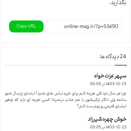
بگذارید.
Copy URL
‫24 دیدگاه ها
سپهر عزت خواه
گ
ف
1403-12-23 در 00:05
ت
چرا هر سال باید کلی هزینه کنم برای خرید لباس های جدید؟ لباسای پارسال هنوز
:
سالمه ولی انگار ترکیبشون با هم جالب درنمیاد! کسی تجربه ای داره که چطور
لباسای قدیمی رو بهتر ست کنم؟
خوش چهره شیرزاد
گ
ف
1403-12-23 در 00:05