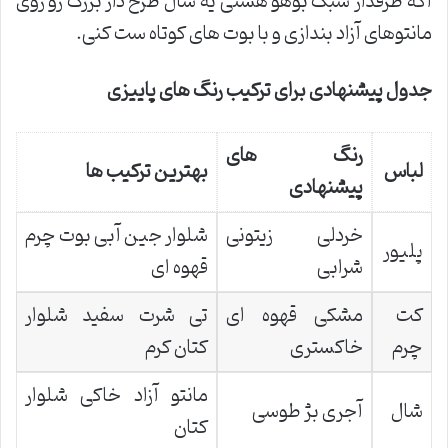
اگه طرفدار سبک بوهو هستی یه شال طرح دار بزرگ رو روی
مانتوهای آزاد بندازی و با بوت های کوتاه ست کنی.
جدول پیشنهادی برای ترکیب رنگ های پاییزی
رنگ های
لباس
بهترین ترکیب ها
پیشنهادی
خردلی زیتونی
شلوار جین آبی بوت چرم
پلیور
شرابی
قهوه ای
کت
مشکی قهوه ای
تی شرت سفید شلوار
چرم
خاکستری
کتان کرم
مانتو آزاد خاکی شلوار
شال
آجری بژ طوسی
کتان