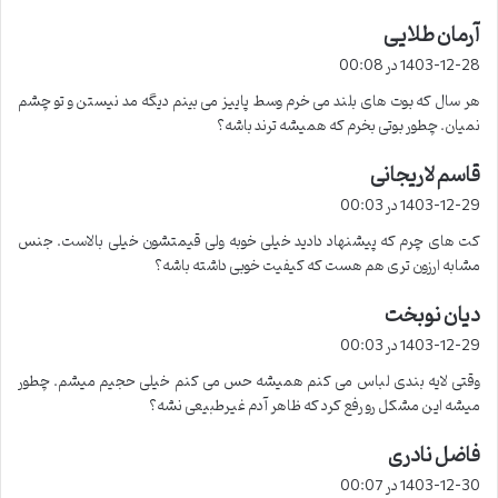
آرمان طلایی
گ
ف
1403-12-28 در 00:08
ت
هر سال که بوت های بلند می خرم وسط پاییز می بینم دیگه مد نیستن و تو چشم
:
نمیان. چطور بوتی بخرم که همیشه ترند باشه؟
قاسم لاریجانی
گ
ف
1403-12-29 در 00:03
ت
کت های چرم که پیشنهاد دادید خیلی خوبه ولی قیمتشون خیلی بالاست. جنس
:
مشابه ارزون تری هم هست که کیفیت خوبی داشته باشه؟
دیان نوبخت
گ
ف
1403-12-29 در 00:03
ت
وقتی لایه بندی لباس می کنم همیشه حس می کنم خیلی حجیم میشم. چطور
:
میشه این مشکل رو رفع کرد که ظاهر آدم غیرطبیعی نشه؟
فاضل نادری
گ
ف
1403-12-30 در 00:07