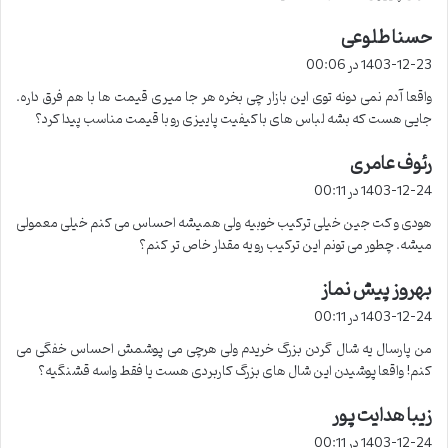
حسنا طلوعی
گ
ف
1403-12-23 در 00:06
ت
واقعا آدم نمی دونه توی این بازار چی بخره هر جا میری قیمت ها با هم فرق داره.
:
جایی هست که بشه لباس های باکیفیت پاییزی رو با قیمت مناسب پیدا کرد؟
رئوف عامری
گ
ف
1403-12-24 در 00:11
ت
هودی و کت جین خیلی ترکیب خوبیه ولی همیشه احساس می کنم خیلی معمولی
:
میشه. چطور می تونم این ترکیب رو یه مقدار خاص تر کنم؟
بهروز پیش نماز
گ
ف
1403-12-24 در 00:11
ت
من پارسال یه شال گردن بزرگ خریدم ولی هرچی می پوشمش احساس خفگی می
:
کنم! واقعا پوشیدن این شال های بزرگ کاربردی هست یا فقط واسه قشنگیه؟
زیبا هدایت پور
گ
ف
1403-12-24 در 00:11