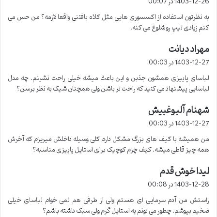
1403-12-26 در 00:07
ت
به نظرتون استفاده از اکسسوری هایی مثل کلاه بافتنی واقعا لازمه؟ من حس می
:
کنم زیادی تیپ رو شلوغ می کنه.
مهراد دیانت
گ
ف
1403-12-27 در 00:03
ت
لباسای پاییزی همشون جذبن و این باعث میشه خیلی راحت نشینم. چه مدل
:
لباسایی پیشنهاد می کنید که راحت تر باشن ولی همچنان شیک به نظر برسن؟
شهنام آلبوغبیش
گ
ف
1403-12-27 در 00:03
ت
من همیشه با کیف های بزرگ مشکل دارم کلی وسیله داخلش میریزم که آخرش
:
همه چیز قاطی میشه. کیف چرم کوچیک برای استایل پاییزی مناسبه؟
لیدا خوش قدم
گ
ف
1403-12-28 در 00:08
ت
راستش من آدم سرمایی ای هستم ولی از طرفی هم نمی خوام لباسای خیلی
:
ضخیم بپوشم. چطور می تونم یه استایل گرم ولی سبک داشته باشم؟