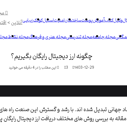
مج
ال
وکیل
کتاب
آموزش
پوست
ساختمان
امنیت
استیل
کودک
زیبایی
آنلاین
>
اقت
گانی
مجله جامعه
مجله تندرستی
مجله هنری و فرهنگ
مجله نشاط
مجله
چگونه ارز دیجیتال رایگان بگیریم؟
1403-12-29
3
این مطلب را در 4 دقیقه می خوانید
اد جهانی تبدیل شده اند. با رشد و گسترش این صنعت راه ها
 مقاله به بررسی روش های مختلف دریافت ارز دیجیتال رایگان پ