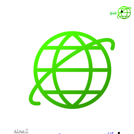
منو
مجله