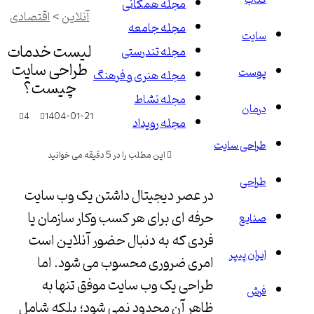
کتاب
مجله همگانی
آنلاین
>
اقتصادی
مجله جامعه
سایت
لیست خدمات
مجله تندرستی
طراحی سایت
پوست
مجله هنری و فرهنگ
چیست؟
مجله نشاط
درمان
4
1404-01-21
مجله رویداد
طراحی سایت
این مطلب را در 5 دقیقه می خوانید
طراحی
در عصر دیجیتال داشتن یک وب سایت
حرفه ای برای هر کسب وکار سازمان یا
صنایع
فردی که به دنبال حضور آنلاین است
ایران پیپر
امری ضروری محسوب می شود. اما
طراحی یک وب سایت موفق تنها به
فرش
ظاهر آن محدود نمی شود؛ بلکه شامل