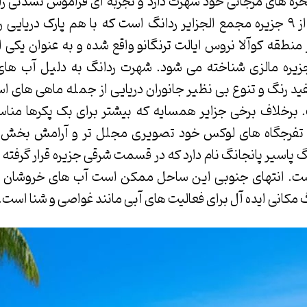
ره های مرجانی خود شهرت دارد و تجربه ای فراموش نشدنی را 
می زند. ردانگ یکی از ۹ جزیره مجمع الجزایر ردانگ است که با هم پارک د
منطقه کوآلا نروس ایالت ترنگانو واقع شده و به عنوان یکی از
ره مالزی شناخته می شود. شهرت ردانگ به دلیل آب های
 رنگ و تنوع بی نظیر جانوران دریایی از جمله ماهی های ا
 برخلاف برخی جزایر همسایه که بیشتر برای بک پکرها مناس
و تفرجگاه های لوکس خود تصویری مجلل تر و آرامش بخش تر 
 پاسیر پانجانگ نام دارد که در قسمت شرقی جزیره قرار گرفته و
ست. انتهای جنوبی این ساحل ممکن است آب های خروشان تر
مکانی ایده آل برای فعالیت های آبی مانند غواصی و شنا است.