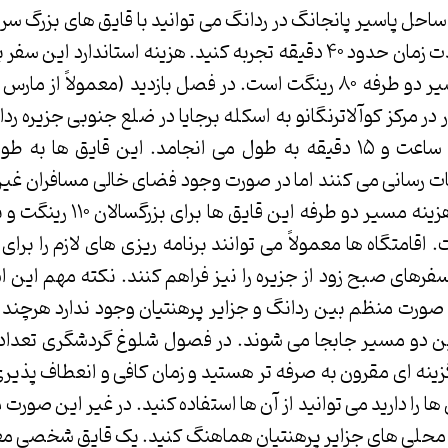
تا ساحل پاسیر پانجانگ در ردانگ می توانید با قایق های بزرگ س
سفری راحت را در مدت زمان حدود ۴۰ دقیقه تجربه کنید. هزینه استاندا
۴۰ رینگت و برای مسیر دو طرفه ۸۰ رینگت است. در فصل بازدید (معمولاً 
 در مرکز کوآلاترنگانو به اسکله برجایا در ضلع جنوبی جزیره ر
این سفر حدود یک ساعت و ۱۵ دقیقه به طول می انجامد. این قایق ه
ات رسانی می کنند اما در صورت وجود فضای خالی مسافران غیر از
ت است. اقامتگاه ها معمولاً می توانند برنامه ریزی های لازم را برا
فرهای صبح زود از جزیره را نیز فراهم کنند. نکته مهم این 
 صورت منظم بین ردانگ و جزایر پرهنتیان وجود ندارد هرچند
ن دو مسیر جابجا می شوند. در فصول شلوغ گردشگری تعداد 
زینه ای مقرون به صرفه تر هستید و زمان کافی و انعطاف پذیر
 ها را دارید می توانید از آن ها استفاده کنید. در غیر این صورت م