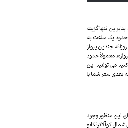
ابراین تنها گزینه
ز حدود یک ساعت به
ول می انجامد. خطوط هوایی معتبری همچون MAS Malindoair و Air Asia روزانه چندین پرواز
 پروازها معمولاً حدود
کنید می توانید این
رحله بعدی سفر شما با
ای این منظور وجود
در. اسکله اصلی در مرانگ در حدود ۳۰ کیلومتری شمال کوآلاترنگانو