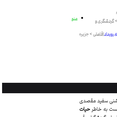
منو
گردشگری و
 رویداد
اقامتی
>
جزیره
 شنی سفید مقصدی
است به خاطر
حیات