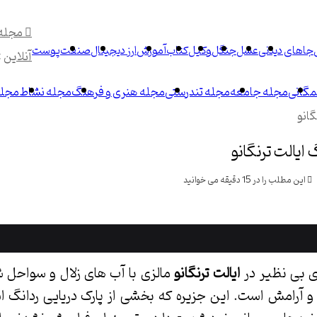
مجله
جاهای دیدنی
عسل
جنگل
وکیل
کتاب
آموزش
ارز دیجیتال
صنعت
پوست
آنلاین
>
گانی
مجله جامعه
مجله تندرستی
مجله هنری و فرهنگ
مجله نشاط
مجله
گانو
 ایالت ترنگانو
این مطلب را در 15 دقیقه می خوانید
ی بی نظیر در
ایالت ترنگانو
مالزی با آب های زلال و سواحل
 آرامش است. این جزیره که بخشی از پارک دریایی ردانگ 