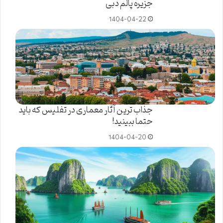
جزیره پالم دبی
1404-04-22
جذاب ترین آثار معماری در تفلیس که باید
حتما ببینید!
1404-04-20