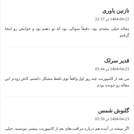
گ
نازنین یاوری
ف
1404-04-22 در 22:37
ت
مقاله خیلی مفیدی بود، دقیقاً سوالی بود که تو ذهنم بود و جوابش رو اینجا
:
گرفتم
گ
قدیر سرلک
ف
1404-04-23 در 05:44
ت
من بعد از کامپوزیت چند روز اول واقعاً توی تلفظ مشکل داشتم، کاش زودتر این
:
مقاله رو خونده بودم
گ
گلنوش شمس
ف
1404-04-23 در 05:50
ت
اگر میشه در آینده هم درباره مراقبت‌های بعد از کامپوزیت بیشتر بنویسید، خیلی
: