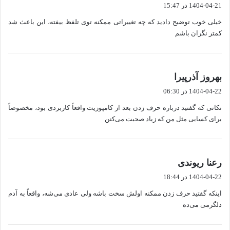
ف
1404-04-21 در 15:47
ت
خیلی خوب توضیح دادید که چه تغییراتی ممکنه توی تلفظ بیفته، این باعث شد
:
کمتر نگران باشم
گ
بهروز آذرپیرا
ف
1404-04-22 در 06:30
ت
نکاتی که گفتید درباره حرف زدن بعد از کامپوزیت واقعاً کاربردی بود، مخصوصاً
:
برای کسایی مثل من که زیاد صحبت می‌کنن
گ
رعنا ریوندی
ف
1404-04-22 در 18:44
ت
اینکه گفتید حرف زدن ممکنه اولش سخت باشه ولی عادی می‌شه، واقعاً به آدم
:
دلگرمی می‌ده