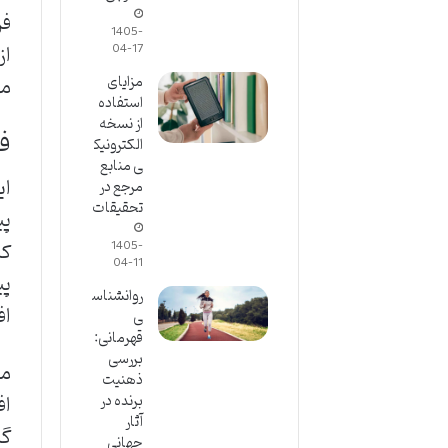
فر
1405-
از
04-17
مزایای
مه
استفاده
از نسخه
فصل 1: پیچ
الکترونیک
ی منابع
ای
مرجع در
تحقیقات
پی
کد
1405-
04-11
پی
روانشناس
اف
ی
قهرمانی:
بررسی
ما
ذهنیت
اف
برنده در
آثار
گذ
جهانی