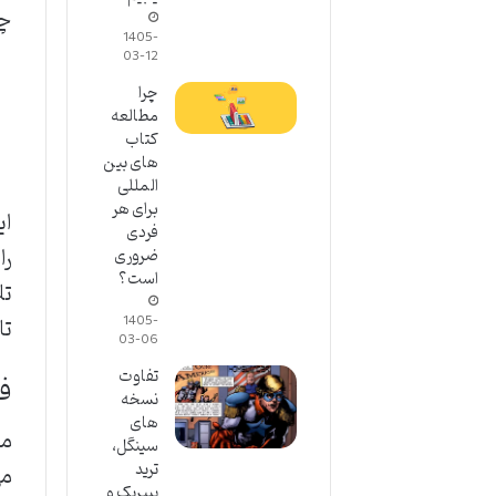
چگ
1405-
03-12
چرا
مطالعه
کتاب
های بین
المللی
برای هر
ای
فردی
را
ضروری
است؟
تل
1405-
تا
03-06
تفاوت
فصل 3: ای
نسخه
های
ما
سینگل،
ترید
پیپربک و