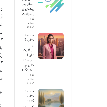
المللی در
در
پیشگیری
از حوادث
فز
4
نی
هفته
گذشته
مف
خلاصه
کتاب 7
راز
به
موفقیت
زن
زنان (
نویسنده
که
کارن اچ
نش
وایتینگ )
4
سط
هفته
گذشته
ه
خلاصه
کتاب
گزیده
از
تحلیلی –