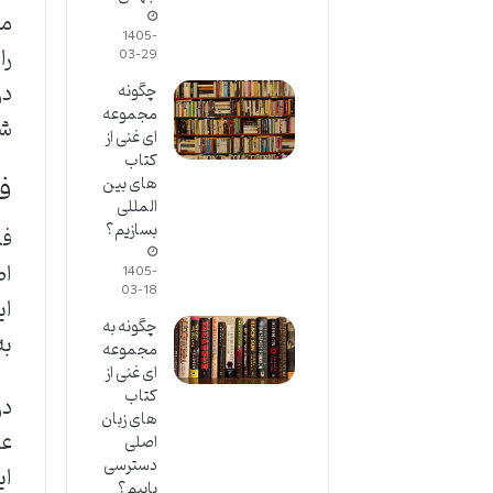
من
1405-
را
03-29
در
چگونه
مجموعه
شد
ای غنی از
کتاب
فصل 2: اص
های بین
المللی
بسازیم؟
فص
1405-
03-18
ای
چگونه به
به
مجموعه
ای غنی از
کتاب
های زبان
اصلی
دسترسی
یابیم؟