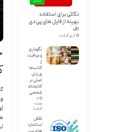
کتاب
نکاتی برای استفاده
بهینه از فایل های پی دی
اف
3 روز گذشته
خ
نگهداری
و مراقبت
از
ک
کتاب‌ها
ی زبان
اصلی در
کتابخانه
کت
شخصی
ور
3
هفته
تو
گذشته
هد
نقش
استاندارد
اس
های بین