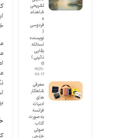
که
تشریحی
شاهنام
اب
ه
خط
فردوسی
(
نویسنده
مف
اسدالله
بقایی
مه
نائینی )
ام
1405-
مش
04-17
نگ
معرفی
شاهکار
اس
های
به
ادبیات
فرانسه
خ
به صورت
کتاب
صوتی
کت
خارجی