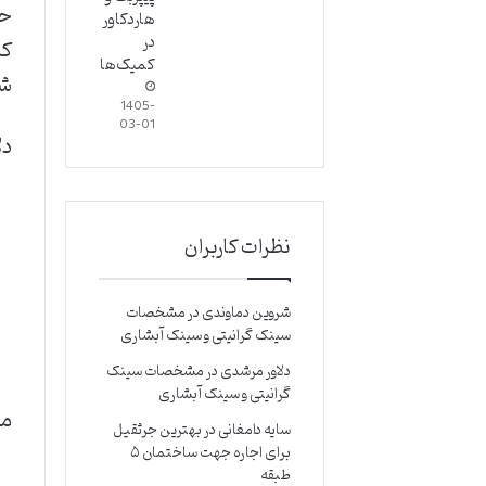
حد
هاردکاور
در
کن
کمیک‌ها
شک
1405-
03-01
دلایل
نظرات کاربران
شروین دماوندی
در
مشخصات
سینک گرانیتی و سینک آبشاری
دلاور مرشدی
در
مشخصات سینک
گرانیتی و سینک آبشاری
مای
سایه دامغانی
در
بهترین جرثقیل
برای اجاره جهت ساختمان ۵
طبقه