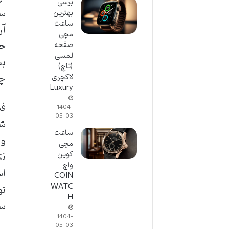
برسی
سی
بهترین
ساعت
آن
مچی
صفحه
لمسی
بس
(تاچ)
چش
لاکچری
Luxury
فن
1404-
05-03
شو
ساعت
و 
مچی
کوین
نت
واچ
اس
COIN
WATC
تو
H
سا
1404-
05-03