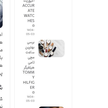
اکیوریت
ACCUR
ATE
WATC
HES
1404-
اه
05-03
ها
برسی
بهترین
مح
ساعت
با
مچی
تامی
هد
هیلفیگر
پر
TOMM
Y
HILFIG
ش
ER
1404-
05-03