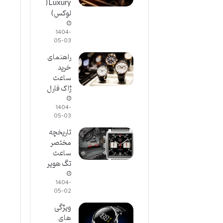
Luxury(
لوکس)
1404-
05-03
راهنمای
خرید
ساعت
ژاک فارل
1404-
05-03
تاریخچه
مختصر
ساعت
تگ هویر
1404-
05-02
ویژگی
های