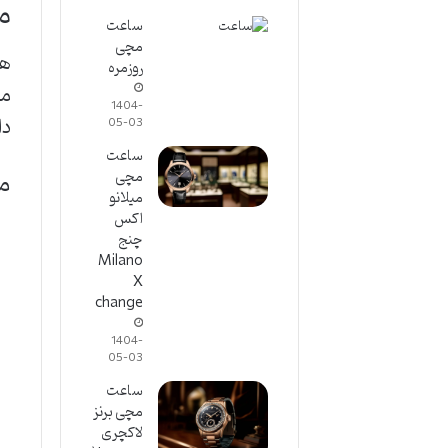
م
ساعت
مچی
هر
روزمره
من
1404-
دا
05-03
ساعت
مز
مچی
میلانو
اکس
چنج
Milano
X
change
1404-
05-03
ساعت
مچی برنز
لاکچری