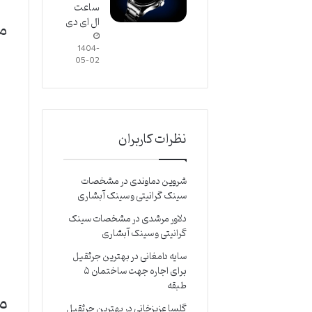
ساعت
ال ای دی
م
1404-
05-02
نظرات کاربران
شروین دماوندی
در
مشخصات
سینک گرانیتی و سینک آبشاری
دلاور مرشدی
در
مشخصات سینک
گرانیتی و سینک آبشاری
سایه دامغانی
در
بهترین جرثقیل
برای اجاره جهت ساختمان ۵
طبقه
م
گلسا عزیزخانی
در
بهترین جرثقیل