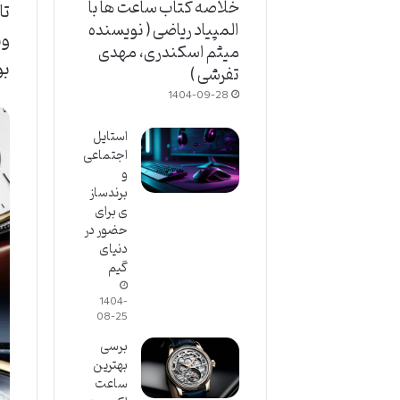
خلاصه کتاب ساعت ها با
تا
المپیاد ریاضی ( نویسنده
وی
میثم اسکندری، مهدی
بو
تفرشی )
1404-09-28
استایل
اجتماعی
و
برندساز
ی برای
حضور در
دنیای
گیم
1404-
08-25
برسی
بهترین
ساعت