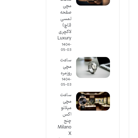
مچی
صفحه
لمسی
(تاچ)
لاکچری
Luxury
1404-
05-03
ساعت
مچی
روزمره
1404-
05-03
ساعت
مچی
میلانو
اکس
چنج
Milano
X