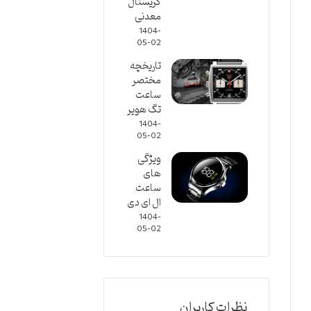
کریستال
معدنی
1404-
05-02
تاریخچه
مختصر
ساعت
تگ هویر
1404-
05-02
ویژگی
های
ساعت
ال ای دی
1404-
05-02
نظرات کاربران