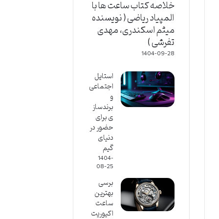
خلاصه کتاب ساعت ها با
المپیاد ریاضی ( نویسنده
میثم اسکندری، مهدی
تفرشی )
1404-09-28
استایل
اجتماعی
و
برندساز
ی برای
حضور در
دنیای
گیم
1404-
08-25
برسی
بهترین
ساعت
اکیوریت