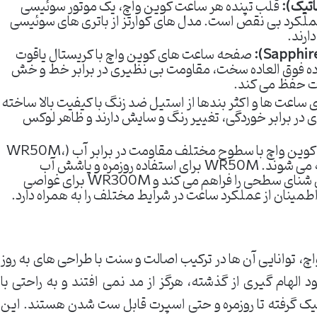
اتیک):
قلب تپنده هر ساعت کوین واچ، یک موتور سوئیسی
کرد بی نقص است. مدل های کوارتز از باتری های سوئیسی
ارند.
صفحه ساعت های کوین واچ با کریستال یاقوت
ده فوق العاده سخت، مقاومت بی نظیری در برابر خط و خش
دت حفظ می کند.
 ساعت ها و اکثر بندها از استیل ضد زنگ با کیفیت بالا ساخته
ی در برابر خوردگی، تغییر رنگ و سایش دارند و ظاهر لوکس
ساعت های کوین واچ با سطوح مختلف مقاومت در برابر آب (WR50M،
WR100M، WR300M) عرضه می شوند. WR50M برای استفاده روزمره و پاشش آب
مناسب است، WR100M امکان شنای سطحی را فراهم می کند و WR300M برای غواصی
ینان از عملکرد ساعت در شرایط مختلف را به همراه دارد.
چ، توانایی آن ها در ترکیب اصالت و سنت با طراحی های به روز
 الهام گیری از گذشته، هرگز از مد نمی افتند و به راحتی با
ک گرفته تا روزمره و حتی اسپرت قابل ست شدن هستند. این