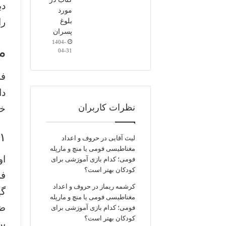
دب
مورد
را
بلوغ
پسران
1404-
م
04-31
فر
دا
نظرات کاربران
خا
۱. پیش ثبت نام الکترونی
لیث آقایی
در
حروف و اعداد
مغناطیسی فومی یا منچ و مارپله
او
فومی؛ کدام بازی آموزشی برای
کودکان بهتر است؟
فر
کرشمه ریماز
در
حروف و اعداد
گی
مغناطیسی فومی یا منچ و مارپله
ضر
فومی؛ کدام بازی آموزشی برای
کودکان بهتر است؟
پر