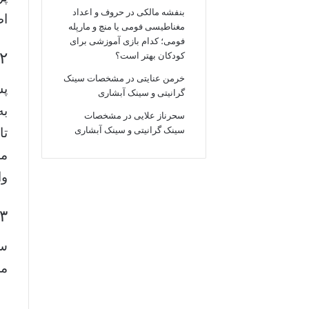
بنفشه مالکی
در
حروف و اعداد
اط
مغناطیسی فومی یا منچ و مارپله
فومی؛ کدام بازی آموزشی برای
۲. دریافت نوبت و مراجعه حضو
کودکان بهتر است؟
خرمن عنایتی
در
مشخصات سینک
پس
گرانیتی و سینک آبشاری
به
سحرناز علایی
در
مشخصات
سینک گرانیتی و سینک آبشاری
تا
مع
وا
۳. بخش های اصلی سنجش حضوری در پایگاه
سن
مر