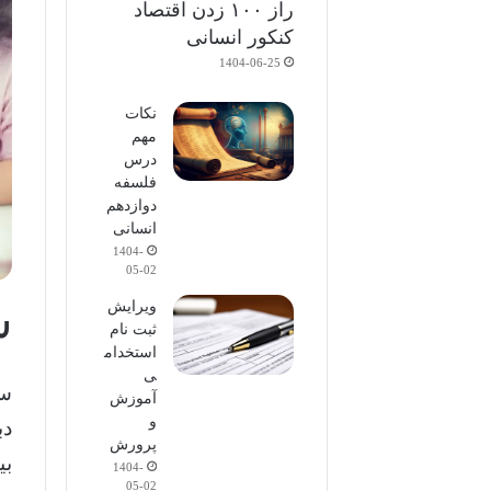
راز ۱۰۰ زدن اقتصاد
کنکور انسانی
1404-06-25
نکات
مهم
درس
فلسفه
دوازدهم
انسانی
1404-
05-02
س
ویرایش
ثبت نام
استخدام
ی
سن
آموزش
و
دب
پرورش
بی
1404-
05-02