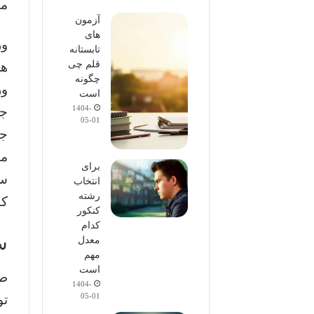
مت
آزمون
های
ور
تابستانه
قلم چی
هر
چگونه
ور
است
1404-
جا
05-01
جا
مس
برای
سو
انتخاب
رشته
کو
کنکور
کدام
س
معدل
مهم
است
طر
1404-
05-01
تو