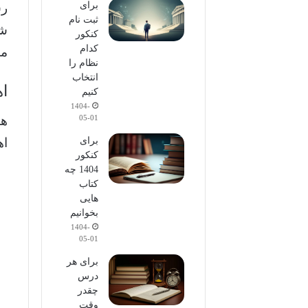
برای
رس
ثبت نام
شک
کنکور
کدام
مو
نظام را
انتخاب
ا
کنیم
1404-
هد
05-01
اه
برای
کنکور
1404 چه
کتاب
هایی
بخوانیم
1404-
05-01
برای هر
درس
چقدر
وقت