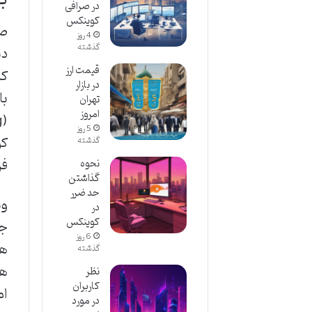
در صرافی
کوینکس
4 روز
گذشته
قيمت ارز
کر
در بازار
تهران
امروز
5 روز
کو
گذشته
فر
نحوه
گذاشتن
حد ضرر
وی
در
کوینکس
جد
6 روز
ها
گذشته
هم
نظر
کاربران
ام
در مورد