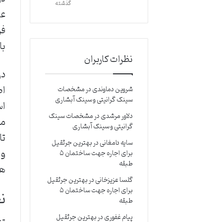
گذشته
عب
فر
با
نظرات کاربران
در
اط
شروین دماوندی
در
مشخصات
سینک گرانیتی و سینک آبشاری
اس
دلاور مرشدی
در
مشخصات سینک
مر
گرانیتی و سینک آبشاری
تا
سایه دامغانی
در
بهترین جرثقیل
و 
برای اجاره جهت ساختمان ۵
طبقه
هم
گلسا عزیزخانی
در
بهترین جرثقیل
برای اجاره جهت ساختمان ۵
نح
طبقه
پیام غفوری
در
بهترین جرثقیل