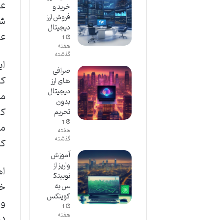
عم
خرید و
فروش ارز
شم
دیجیتال
عم
1
هفته
گذشته
ای
صرافی
کا
های ارز
دیجیتال
مع
بدون
تحریم
1
ما
هفته
گذشته
کا
آموزش
واریز از
اه
نوبیتک
خو
س به
کوینکس
و 
1
در
هفته