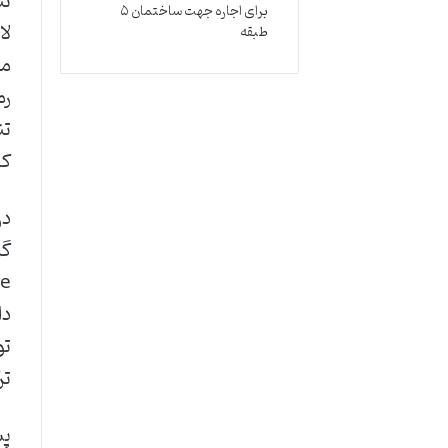
برای اجاره جهت ساختمان ۵
لا
طبقه
من
رم
کا
دا
تو
تر
پس