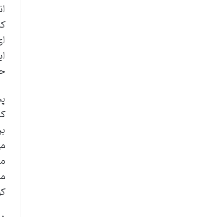
ان
کر
ای
حی
پس
که
می
مش
مش
کو