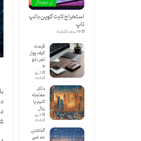
ارز دیجیتال
استخراج لایت کوین با لپ
تاپ
19 ساعت گذشته
قیمت
کیف پول
لجر نانو
x
2 روز
گذشته
با تتر
معامله
ده
کنیم یا
ریال
دس
2 روز
شن
گذشته
گذاشتن
بر
حد ضرر