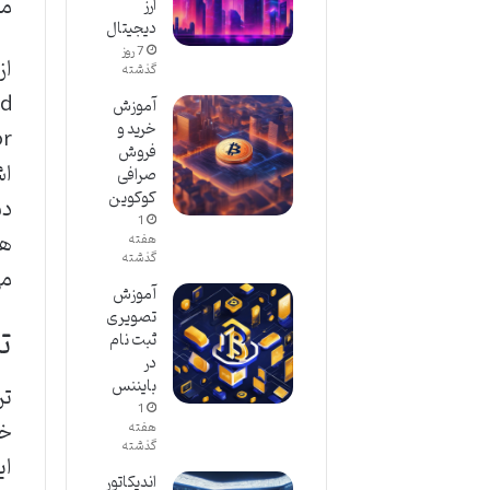
مت
ارز
دیجیتال
7 روز
گذشته
آموزش
خرید و
فروش
اش
صرافی
کوکوین
دس
1
ها
هفته
گذشته
می
آموزش
تصویری
ت
ثبت نام
در
بایننس
1
خا
هفته
گذشته
ای
اندیکاتور