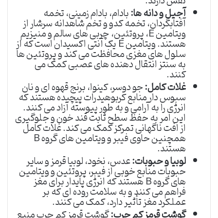
نقش دارند.
آجیل و دانه ها:
بادام، بادام زمینی، تخمه
آفتابگردان، تخمه کدو و تخم شاهدانه سرشار از
ویتامین E، پروتئین، چربی های سالم و منیزیم
هستند. ویتامین E یک آنتی اکسیدان است که از
سلول های مغزی محافظت می کند و پروتئین ها
به سنتز انتقال دهنده های عصبی کمک می
کنند.
غلات کامل:
جو دوسر، کینوا، برنج قهوه ای و نان
سبوس دار منابع کربوهیدرات پیچیده هستند که
انرژی را به آرامی و به طور پیوسته آزاد می کنند.
این امر به حفظ سطح ثابت قند خون و جلوگیری
از افت ناگهانی تمرکز کمک می کند. غلات کامل
همچنین حاوی فیبر و ویتامین های گروه B
هستند.
لوبیا و حبوبات:
عدس، نخود، لوبیا قرمز و سایر
حبوبات منابع خوبی از فیبر، پروتئین و ویتامین
های گروه B هستند که انرژی پایدار برای مغز
فراهم می کنند و به سلامت روده ای که بر
عملکرد مغز تأثیر دارد، کمک می کنند.
گوشت قرمز کم چرب:
گوشت قرمز کم چرب منبع