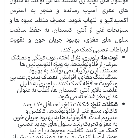
مولکول های ناپایداری هستند که می توانند به سلول
های مغزی آسیب رسانده و منجر به استرس
اکسیداتیو و التهاب شوند. مصرف منظم میوه ها و
سبزیجات غنی از آنتی اکسیدان، به حفظ سلامت
سلول های مغزی، بهبود جریان خون و تقویت
ارتباطات عصبی کمک می کند.
توت ها:
بلوبری، زغال اخته، توت فرنگی و تمشک
سرشار از فلاونوئیدها، به ویژه آنتوسیانین ها
هستند. این ترکیبات می توانند به بهبود
سیگنالینگ مغزی، افزایش انعطاف پذیری عصبی
و تقویت حافظه کمک کنند. بلوبری به دلیل
غلظت بالای آنتی اکسیدان ها، اغلب به عنوان
غذای مغز شناخته می شود.
شکلات تلخ:
شکلات تلخ با حداقل ۷۰ درصد
کاکائو، منبع غنی از فلاونوئیدها، کافئین و
منیزیم است. فلاونوئیدها به بهبود جریان خون
به مغز و تحریک رشد سلول های جدید عصبی
کمک می کنند. کافئین موجود در آن نیز
هوشیاری را افزایش می دهد و منیزیم در بیش از