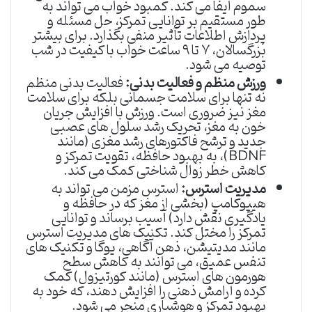
سموم ایفا می کند. کمبود خواب می تواند به
طور مستقیم بر توانایی تمرکز، حل مسئله و
پردازش اطلاعات تأثیر منفی بگذارد. برای بیشتر
بزرگسالان، ۷ تا ۹ ساعت خواب با کیفیت در شب
توصیه می شود.
ورزش منظم و فعالیت بدنی:
فعالیت بدنی منظم
نه تنها برای سلامت جسمانی بلکه برای سلامت
مغز نیز ضروری است. ورزش با افزایش جریان
خون به مغز، تحریک رشد سلول های عصبی
جدید و ترشح فاکتورهای رشد مغزی (مانند
BDNF)، به بهبود حافظه، تقویت تمرکز و
کاهش خطر زوال شناختی کمک می کند.
مدیریت استرس:
استرس مزمن می تواند به
هیپوکامپ (بخشی از مغز که در حافظه و
یادگیری نقش دارد) آسیب برساند و توانایی
تمرکز را مختل کند. تکنیک های مدیریت استرس
مانند مدیتیشن، ذهن آگاهی، یوگا و تکنیک های
تنفس عمیق، می توانند به کاهش سطح
هورمون های استرس (مانند کورتیزول) کمک
کرده و آرامش ذهنی را افزایش دهند، که خود به
بهبود تمرکز و هوشیاری منجر می شود.