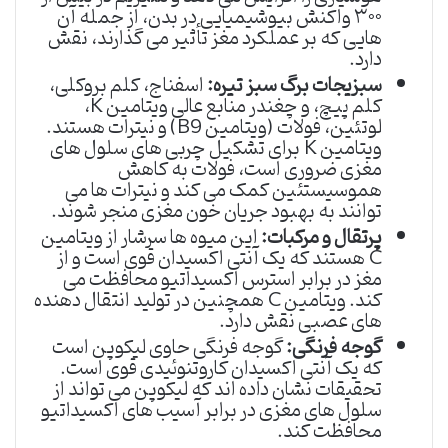
۳۰۰ واکنش بیوشیمیایی در بدن، از جمله آن
هایی که بر عملکرد مغز تأثیر می گذارند، نقش
دارد.
سبزیجات برگ سبز تیره:
اسفناج، کلم بروکلی،
کلم پیچ، و چغندر منابع عالی ویتامین K،
لوتئین، فولات (ویتامین B9) و نیترات هستند.
ویتامین K برای تشکیل چربی های سلول های
مغزی ضروری است، فولات به کاهش
هموسیستئین کمک می کند و نیترات ها می
توانند به بهبود جریان خون مغزی منجر شوند.
پرتقال و مرکبات:
این میوه ها سرشار از ویتامین
C هستند که یک آنتی اکسیدان قوی است و از
مغز در برابر استرس اکسیداتیو محافظت می
کند. ویتامین C همچنین در تولید انتقال دهنده
های عصبی نقش دارد.
گوجه فرنگی:
گوجه فرنگی حاوی لیکوپن است
که یک آنتی اکسیدان کاروتنوئیدی قوی است.
تحقیقات نشان داده اند که لیکوپن می تواند از
سلول های مغزی در برابر آسیب های اکسیداتیو
محافظت کند.