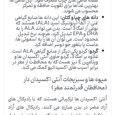
هفته ماهی های چرب مصرف شود. این ماهی ها
بهترین غذاها برای تقویت حافظه و تمرکز
محسوب می شوند.
دانه های چیا و کتان:
این دانه ها منابع گیاهی
غنی از آلفا-لینولنیک اسید (ALA) هستند که
نوعی از امگا 3 است. بدن می تواند ALA را به
DHA و EPA تبدیل کند، هرچند نرخ تبدیل
محدود است. می توان آن ها را به اسموتی ها،
ماست یا بلغور جو دوسر اضافه کرد.
گردو:
گردو یکی دیگر از منابع گیاهی ALA است.
علاوه بر امگا 3، گردو حاوی آنتی اکسیدان ها و
ویتامین E نیز هست که به محافظت از مغز در
برابر آسیب های اکسیداتیو کمک می کند.
میوه ها و سبزیجات آنتی اکسیدان دار
(محافظان قدرتمند مغز)
آنتی اکسیدان ها ترکیباتی هستند که با رادیکال های
آزاد مضر در بدن مبارزه می کنند. رادیکال های آزاد