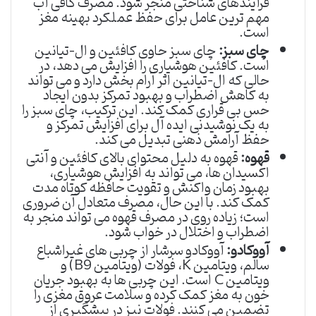
فرآیندهای شناختی منجر شود. مصرف کافی آب
مهم ترین عامل برای حفظ عملکرد بهینه مغز
است.
چای سبز:
چای سبز حاوی کافئین و ال-تیانین
است. کافئین هوشیاری را افزایش می دهد، در
حالی که ال-تیانین اثر آرام بخش دارد و می تواند
به کاهش اضطراب و بهبود تمرکز بدون ایجاد
حس بی قراری کمک کند. این ترکیب، چای سبز را
به یک نوشیدنی ایده آل برای افزایش تمرکز و
حفظ آرامش ذهنی تبدیل می کند.
قهوه:
قهوه به دلیل محتوای بالای کافئین و آنتی
اکسیدان ها، می تواند به افزایش هوشیاری،
بهبود زمان واکنش و تقویت حافظه کوتاه مدت
کمک کند. با این حال، مصرف متعادل آن ضروری
است؛ زیاده روی در مصرف قهوه می تواند منجر به
اضطراب و اختلال در خواب شود.
آووکادو:
آووکادو سرشار از چربی های غیراشباع
سالم، ویتامین K، فولات (ویتامین B9) و
ویتامین C است. این چربی ها به بهبود جریان
خون به مغز کمک کرده و سلامت عروق مغزی را
تضمین می کنند. فولات نیز در پیشگیری از