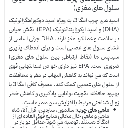
سلول های مغزی)
اسیدهای چرب امگا 3، به ویژه اسید دوکوزاهگزانوئیک
(DHA) و اسید ایکوزاپنتائنوئیک (EPA)، نقش حیاتی
در سلامت و عملکرد مغز دارند. DHA جزئی اساسی از
غشای سلول های عصبی است و برای انعطاف پذیری
سیناپس ها (نقاط ارتباطی بین سلول های مغزی)
ضروری است. EPA نیز دارای خواص ضدالتهابی قوی
است که می تواند به کاهش التهاب در مغز و محافظت
از سلول های عصبی کمک کند. مصرف کافی امگا 3 با
بهبود حافظه، تقویت توانایی یادگیری و کاهش خطر
زوال شناختی مرتبط با افزایش سن همراه است.
ماهی های چرب:
سالمون، ساردین، قزل آلا، شاه
ماهی و ماهی خال مخالی منابع فوق العاده ای از
امگا 3 هستند. توصیه می شود حداقل دو بار در