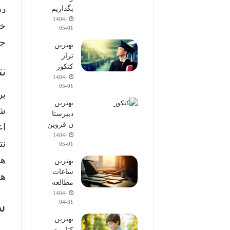
دس
بگذاریم
1404-
خر
05-01
جا
بهترین
تراز
کنکور
نت
1404-
05-01
بر
بهترین
شه
دبیرستا
ن قزوین
اع
1404-
نت
05-01
هم
بهترین
ساعات
ها
مطالعه
1404-
04-31
س
بهترین
کتاب در