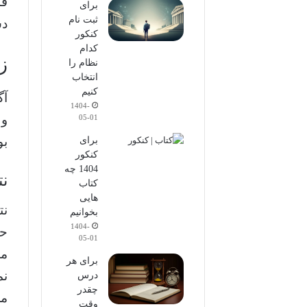
قد
برای
ثبت نام
دس
کنکور
کدام
ز
نظام را
انتخاب
کنیم
آگ
1404-
و 
05-01
بو
برای
کنکور
1404 چه
نت
کتاب
هایی
نت
بخوانیم
1404-
حد
05-01
مع
برای هر
نم
درس
چقدر
وقت