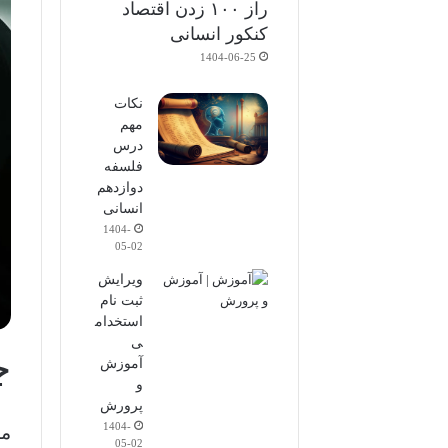
راز ۱۰۰ زدن اقتصاد
کنکور انسانی
1404-06-25
نکات
مهم
درس
فلسفه
دوازدهم
انسانی
1404-
05-02
ویرایش
ثبت نام
استخدام
ی
چ
آموزش
و
پرورش
1404-
مش
05-02