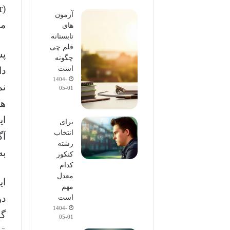
آزمون
مر
های
تابستانه
قلم چی
پس
چگونه
است
دا
1404-
نم
05-01
هس
ای
برای
انتخاب
آگ
رشته
به
کنکور
کدام
معدل
ای
مهم
دو
است
1404-
گا
05-01