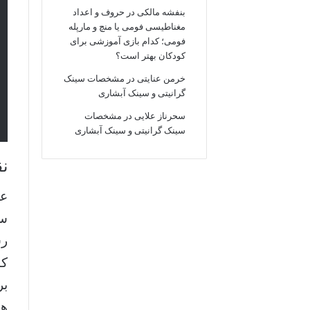
بنفشه مالکی
در
حروف و اعداد
مغناطیسی فومی یا منچ و مارپله
فومی؛ کدام بازی آموزشی برای
کودکان بهتر است؟
خرمن عنایتی
در
مشخصات سینک
گرانیتی و سینک آبشاری
سحرناز علایی
در
مشخصات
سینک گرانیتی و سینک آبشاری
نق
عل
رس
کا
بر
هم