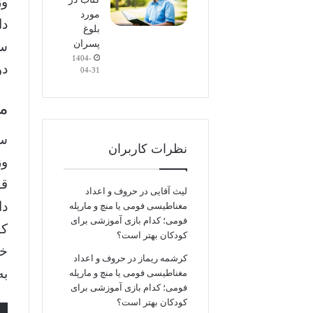
وز
مورد
دا
بلوغ
پسران
سا
1404-
دو
04-31
مع
نظرات کاربران
وز
قد
لیث آقایی
در
حروف و اعداد
دا
مغناطیسی فومی یا منچ و مارپله
فومی؛ کدام بازی آموزشی برای
کا
کودکان بهتر است؟
خد
کرشمه ریماز
در
حروف و اعداد
به
مغناطیسی فومی یا منچ و مارپله
فومی؛ کدام بازی آموزشی برای
کودکان بهتر است؟