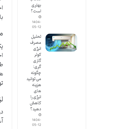
بهتری
اخ
است؟
با
1404-
05-12
مد
تحلیل
مصرف
یک
انرژی
اج
کولر
گازی
طب
گری:
ها
چگونه
می توانید
تو
هزینه
های
لز
انرژی را
کاهش
دهید؟
در
آس
1404-
05-12