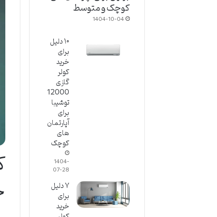
کوچک و متوسط
1404-10-04
۱۰ دلیل
برای
خرید
کولر
گازی
12000
توشیبا
برای
آپارتمان
های
کوچک
ک
1404-
07-28
چ
۷ دلیل
برای
خرید
کولر