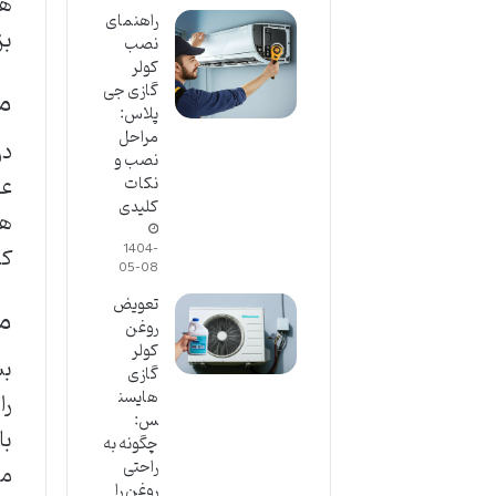
هو
راهنمای
بز
نصب
کولر
گازی جی
م
پلاس:
مراحل
در
نصب و
عا
نکات
کلیدی
ها
1404-
کم
05-08
تعویض
مق
روغن
کولر
بس
گازی
هایسن
را
س:
با
چگونه به
راحتی
مق
روغن را