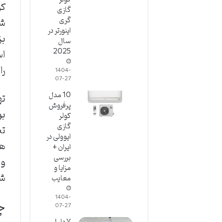
کو
گازی
شر
گری
اینورتر در
بز
سال
2025
اس
را
1404-
07-27
10 مدل
ته
پرفروش
بو
کولر
گازی
تض
ایوولی در
ایران +
بررسی
و 
مزایا و
شو
معایب
1404-
چ
07-27