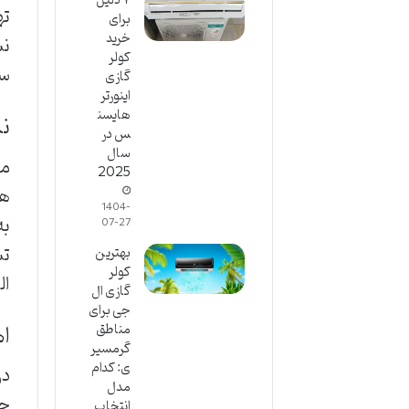
۷ دلیل
ته
برای
خرید
نس
کولر
سی
گازی
اینورتر
هایسن
نی
س در
سال
مح
2025
هو
1404-
به
07-27
تش
بهترین
کولر
ال
گازی ال
جی برای
اه
مناطق
گرمسیر
ی: کدام
در
مدل
حت
انتخاب