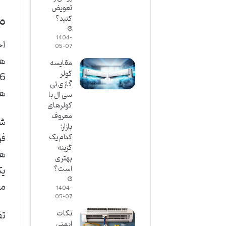
تعویض
مع
کنید؟
1404-
اج
05-07
مقایسه
کولر
گازی تی
ها
سی ال با
کولرهای
معروف
شه
بازار:
فو
کدام یک
گزینه
هو
بهتری
یک
است؟
مه
1404-
05-07
تف
نکات
ایمنی