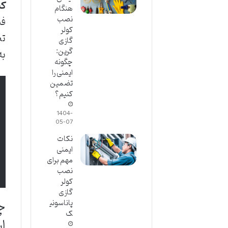
کی
هنگام
فن
نصب
کولر
تض
گازی
گرین:
به
چگونه
ایمنی را
تضمین
کنیم؟
1404-
05-07
نکات
ایمنی
مهم برای
نصب
کولر
گازی
چ
پاناسونی
ک
ا