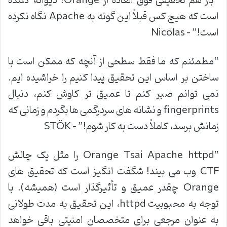
“
باز هم تحقیقی فوق العاده از
Orange!
دیوانه کننده
است که هیچ کس قبلاً این گونه به
Apache
نگاه نکرده
است
!” – Nicolas
“
مطمئنم که ما فقط سطحی از آنچه که ممکن است با
ساختن بر اساس این تحقیق پیدا کنیم را خراشیده ایم.
نمی توانم صبر کنم تا عمیق تر کاوش کنم، دنبال
fingerprints
و نشانه های سردرگمی ها بگردم و زمانی که
زمانش برسد، کاملاً دست به کار شوم
!” – STÖK
“Orange Tsai Apache httpd
را مثل یک چالش
CTF
وب می بیند! شگفت انگیز است که تحقیق های
Orange
چقدر عمیق و تأثیرگذار است (همیشه). با
توجه به محبوبیت
httpd
، این تحقیق به مدت طولانی
به عنوان مرجعی برای متخصصان امنیتی باقی خواهد