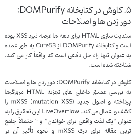
۵
.
کاوش در کتابخانه
DOMPurify:
دور زدن ها و اصلاحات
سندیت سازی
HTML
برای دهه ها عرصه نبرد
XSS
بوده
است و کتابخانه
DOMPurify
از
Cure53
به طور عمده
به عنوان تنها راه حل دفاعی است که واقعاً کار می کند،
شناخته شده است
.
کاوش در کتابخانه
DOMPurify:
دور زدن ها و اصلاحات
به بررسی عمیق داخلی های تجزیه
HTML
مرورگرها
پرداخته و اصول جدید
mXSS (mutation XSS)
را
کشف و اعمال می کند
. LiveOverflow
این تحقیق را به
عنوان “یک لذت واقعی برای خواندن” و “احتمالاً جامع
ترین مقاله برای درک
mXSS
و نحوه تأثیر آن بر