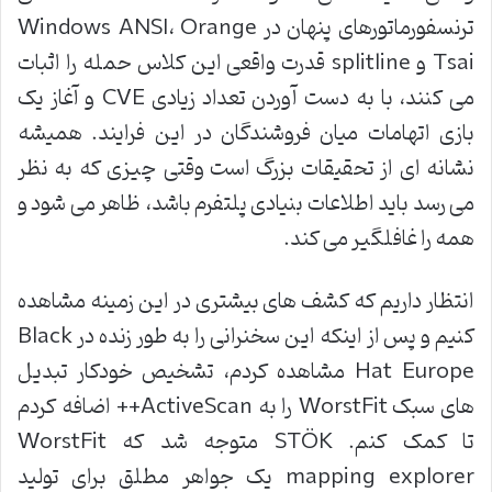
ترنسفورماتورهای پنهان در
Windows ANSI
Orange
،
Tsai
و
splitline
قدرت واقعی این کلاس حمله را اثبات
می کنند، با به دست آوردن تعداد زیادی
CVE
و آغاز یک
بازی اتهامات میان فروشندگان در این فرایند. همیشه
نشانه ای از تحقیقات بزرگ است وقتی چیزی که به نظر
می رسد باید اطلاعات بنیادی پلتفرم باشد، ظاهر می شود و
همه را غافلگیر می کند
.
انتظار داریم که کشف های بیشتری در این زمینه مشاهده
کنیم و پس از اینکه این سخنرانی را به طور زنده در
Black
Hat Europe
مشاهده کردم، تشخیص خودکار تبدیل
های سبک
WorstFit
را به
ActiveScan++
اضافه کردم
تا کمک کنم
. STÖK
متوجه شد که
WorstFit
mapping explorer
یک جواهر مطلق برای تولید