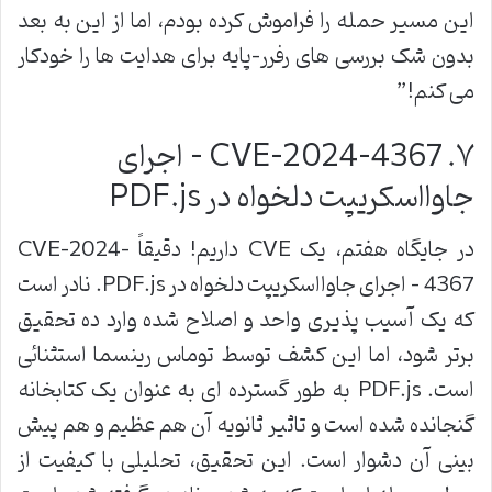
این مسیر حمله را فراموش کرده بودم، اما از این به بعد
بدون شک بررسی های رفرر-پایه برای هدایت ها را خودکار
می کنم
!”
۷
. CVE-2024-4367 –
اجرای
جاوااسکریپت دلخواه در
PDF.js
در جایگاه هفتم، یک
CVE
داریم! دقیقاً
CVE-2024-
4367 –
اجرای جاوااسکریپت دلخواه در
PDF.js.
نادر است
که یک آسیب پذیری واحد و اصلاح شده وارد ده تحقیق
برتر شود، اما این کشف توسط توماس رینسما استثنائی
است
. PDF.js
به طور گسترده ای به عنوان یک کتابخانه
گنجانده شده است و تاثیر ثانویه آن هم عظیم و هم پیش
بینی آن دشوار است. این تحقیق، تحلیلی با کیفیت از