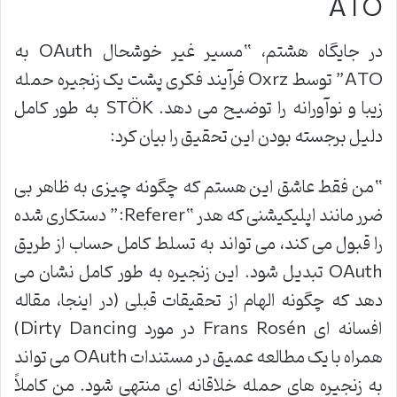
ATO
در جایگاه هشتم، “مسیر غیر خوشحال
OAuth
به
ATO”
توسط
Oxrz
فرآیند فکری پشت یک زنجیره حمله
زیبا و نوآورانه را توضیح می دهد
. STÖK
به طور کامل
دلیل برجسته بودن این تحقیق را بیان کرد
:
“
من فقط عاشق این هستم که چگونه چیزی به ظاهر بی
ضرر مانند اپلیکیشنی که هدر
“Referer:”
دستکاری شده
را قبول می کند، می تواند به تسلط کامل حساب از طریق
OAuth
تبدیل شود. این زنجیره به طور کامل نشان می
دهد که چگونه الهام از تحقیقات قبلی
(
در اینجا، مقاله
افسانه ای
Frans Rosén
در مورد
Dirty Dancing)
همراه با یک مطالعه عمیق در مستندات
OAuth
می تواند
به زنجیره های حمله خلاقانه ای منتهی شود. من کاملاً