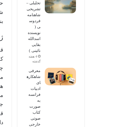
حا
تحلیلی –
تشریحی
شن
شاهنامه
بن
فردوس
ی (
نویسنده
ژو
اسدالله
بقایی
قب
نائینی )
4 هفته
کا
گذشته
چا
معرفی
مط
شاهکاره
ای
ها
ادبیات
مت
فرانسه
به
جس
صورت
قف
کتاب
صوتی
دا
خارجی