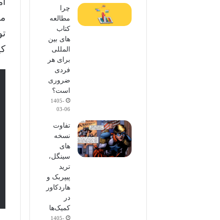
آم
چرا
مت
مطالعه
کتاب
تو
های بین
کی
المللی
برای هر
فردی
ضروری
است؟
1405-
03-06
تفاوت
نسخه
های
سینگل،
ترید
پیپربک و
هاردکاور
در
کمیک‌ها
1405-