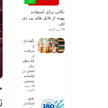
کتاب
نکاتی برای استفاده
بهینه از فایل های پی دی
اف
2 روز گذشته
نگهداری
و
مراقبت
از
کتاب‌های
زبان
اصلی در
کتابخانه
شخصی
خ
3 هفته
گذشته
ژ
نقش
استاندار