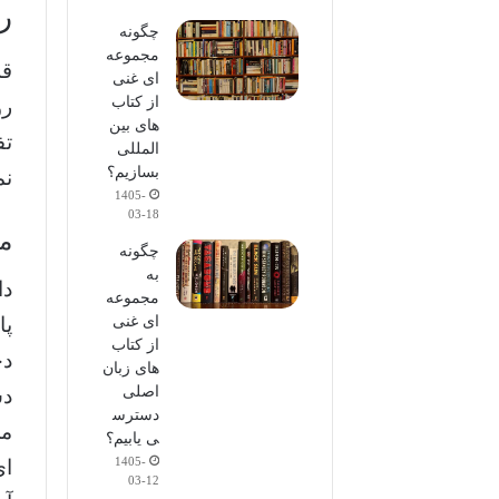
ر
چگونه
مجموعه
قل
ای غنی
از کتاب
رو
های بین
تف
المللی
بسازیم؟
نم
1405-
03-18
مر
چگونه
به
دا
مجموعه
ای غنی
پا
از کتاب
دخ
های زبان
اصلی
دس
دسترس
می
ی یابیم؟
1405-
ای
03-12