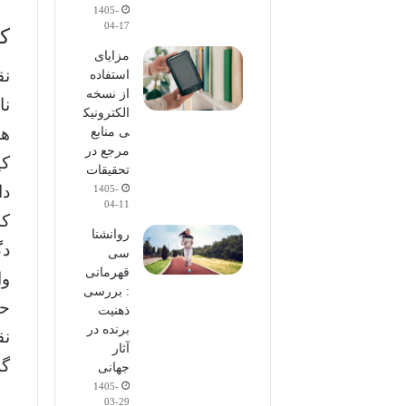
1405-
04-17
ک
مزایای
نق
استفاده
از نسخه
نا
الکترونیک
ها
ی منابع
مرجع در
کی
تحقیقات
دا
1405-
04-11
که
روانشنا
دگ
سی
قهرمانی
وا
: بررسی
حا
ذهنیت
برنده در
نق
آثار
گر
جهانی
1405-
03-29