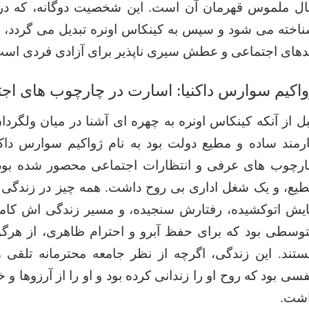
ل ملموس قهرمان آن است. این شخصیت دوگانه، که در ابت
اخته می شود و سپس به کینکاس اونره تبدیل می گردد، ت
دهای اجتماعی و عطش سیری ناپذیر برای آزادی فردی است
اکیم سوارس داکنیا: اسارت در چارچوب های اج
ل از آنکه کینکاس اونره به چهره ای آشنا در میان ولگردان
رمند ساده و مطیع دولت بود به نام ژواکیم سوارس داکن
رچوب های عرفی و انتظارات اجتماعی محصور شده بود
یع، و یک شغل اداری بی روح داشت. همه چیز در زندگی ژ
یش اتوکشیده، رفتارش سنجیده، و مسیر زندگی اش کاملاً 
وسطی بود که برای حفظ آبرو و احترام ظاهری، از هرگ
تند. این زندگی، اگرچه از نظر جامعه محترمانه تلقی م
سی بود که روح او را زندانی کرده بود و او را از آرزوها 
شت.