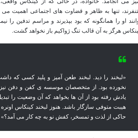
یز می انجامد. خانواده، در حالی که از کینکاس واقع
نفرند، تنها به ظاهر و قضاوت های اجتماعی اهمیت می د
انند او را همانگونه که بود بپذیرند و مراسم تدفین را نیم
نکاس هرگز به آن قالب تنگ ژواکیم باز نخواهد گشت.
«لبخند را دید. لبخند طعن آمیز و پلید کسی که داش
نخورده بود. از متخصصان موسسه ی کفن و دفن نیز ک
یادش رفته بود از آن ها بخواهد که آن وضعیت را تبدیل 
هیبت متوفی سازگار باشد. هنوز لبخند کینکاس اونره بر
حاکی از لذت و تمسخر، کفش نو به چه کار می آمد؟»