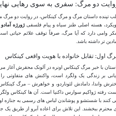
وایت دو مرگ: سفری به سوی رهایی نهای
ب تپنده داستان مرگ و مرگ کینکاس، در روایت دو مرگ م
یکرد، هسته اصلی طنز سیاه و پیام فلسفی
ژورژه آمادو
ر
کر وامی دارد که آیا مرگ، صرفاً توقف علائم حیاتی اس
ادین تر داشته باشد.
گ اول: تقابل خانواده با هویت واقعی کینکاس
ستان با خبر مرگ کینکاس اونره در آلونک محقرش آغاز می
یانی بر زندگی یک ولگرد است، واکنش های متفاوتی را ب
ترش واندا، دامادش لئوناردو، و خواهرش – مرگ کینکاس 
ت رفته ژواکیم سوارس داکنیا است. آن ها کینکاس ولگرد 
 کنند با شستشو و پوشاندن لباس های رسمی به جنازه او، گ
 محترم ببخشند. این تلاش برای اعاده آبرو از طریق یک ج