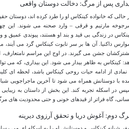
یداری پس از مرگ: دخالت دوستان واقعی
 حالی که خانواده کینکاس او را طرد کرده اند، دوستان حق
جوخه مارتیم و قرقی – وارد صحنه می شوند. این چها
نکاس در زندگی بی قید و بند او هستند، پیوندی عمیق و واق
ارس داکنیا. آن ها بر سر تابوت کینکاس گرد می آیند، م
ترکشان جشن می گیرند. در اوج این مراسم نامتعارف، 
د: کینکاس به ظاهر بیدار می شود. این بیداری، که می تو
 نمادی از ادامه حیات روحی کینکاس باشد، لحظه ای کلی
ه با دوستانش همراه می شود تا آخرین ماجراجویی شبانه 
س در اسکله تجربه کند. این بخش از داستان به زیبایی 
سانی، گاه فراتر از قیدهای خونی و حتی محدودیت های مر
گ دوم: آغوش دریا و تحقق آرزوی دیرینه
ر شبانه کینکاس و دوستانش او را به اسکله ای می رسان