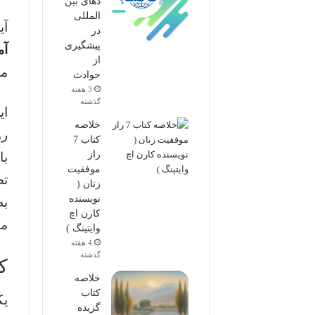
دهای بین
المللی
آی
در
پیشگیری
آم
از
می
حوادث
3 هفته
گذشته
ای
خلاصه
رو
کتاب 7
راز
با
موفقیت
تض
زنان (
نویسنده
به
کارن اچ
مع
وایتینگ )
4 هفته
گذشته
ک
خلاصه
کتاب
یک
گزیده