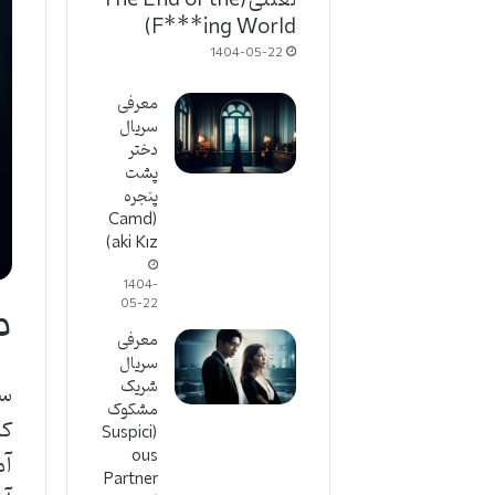
F***ing World)
1404-05-22
معرفی
سریال
دختر
پشت
پنجره
(Camd
aki Kız)
1404-
م
05-22
معرفی
سریال
شریک
مشکوک
کن
(Suspici
ous
آم
Partner