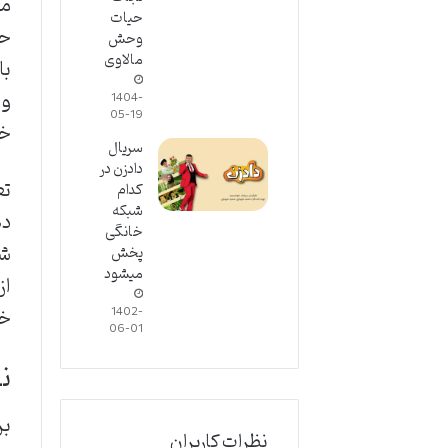
مت
حیات
حا
وحش
مالاوی
با
و 
1404-
05-19
خل
سریال
دادزن در
تع
کدام
شبکه
ده
خانگی
شک
پخش
میشود
از
خر
1402-
06-01
ن
بر
نظرات کاربران