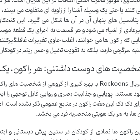
جکاوی، موتور محرک اصلی اتفاقات در این سریال است. هر بار
 کنند یا حتی یک وسیله آشنا را از زاویه ای متفاوت می بینند، 
پتانسیل های پنهان آن در آن ها شکل می گیرد. این کنجکاو
رعادی از اشیاء می شود و هر قسمت به اجرای یک قطعه موسیقی
یی که راکون ها می خوانند، اغلب حاوی تغییرات غافلگیرکننده
به سرگرمی دارند، بلکه به تقویت تخیل و حس ریتم در کودکان
خصیت های دوست داشتنی: هر راکون، یک 
یال
Rockoons
با بهره گیری از گروهی از شخصیت های راک
د هستند، پویایی و جذابیت بصری و روایی قابل توجهی را ا
ای تک تک این هفت راکون در منابع عمومی ذکر نشده است، اما
 ها، به هر یک هویتی منحصربه فرد می بخشد.
ن راکون ها نمادی از کودکان در سنین پیش دبستانی و ابت