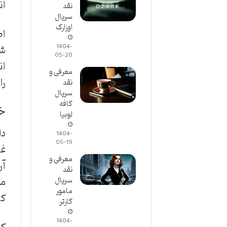
ان
نقد
سریال
اوزارک
اط
1404-
شو
05-20
معرفی و
را
نقد
سریال
کافه
خل
لوبیا
دا
1404-
05-19
غی
معرفی و
آن
نقد
ما
سریال
مامور
کل
کارتر
1404-