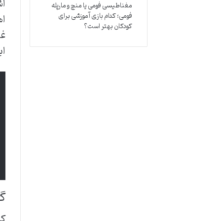
اش
مغناطیسی فومی یا منچ و مارپله
فومی؛ کدام بازی آموزشی برای
اه
کودکان بهتر است؟
غی
اب
گر
کی