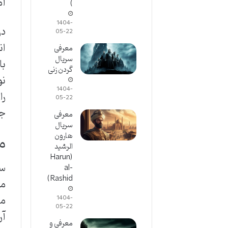
آم
)
1404-
در
05-22
ان
معرفی
سریال
گردن زنی
نو
1404-
را
05-22
جا
معرفی
سریال
هارون
م
الرشید
(Harun
سر
al-
Rashid)
من
1404-
05-22
آن
معرفی و