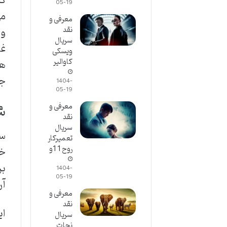
کن
05-19
می
معرفی و
نقد
و 
سریال
غی
ویسکی
کاوالیر
ها
جن
1404-
05-19
ش
معرفی و
نقد
سریال
سر
تعمیرکار
روح 1 1و
خو
بر
1404-
05-19
آن
معرفی و
نقد
ای
سریال
نجات