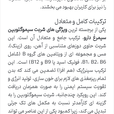
را نیز برای کاربران بهبود می بخشند.
ترکیبات کامل و متعادل
یکی از برجسته ترین
ویژگی های شربت سیموگلوبین
سیمرغ دارو
، ترکیب جامع و متعادل آن است. این
شربت حاوی دوزهای متناسبی از آهن، روی (زینک)،
مس و مجموعه ای از ویتامین های گروه B (شامل
B1، B2، B6، فولیک اسید یا B9 و B12) است. این
ترکیب سینرژیک (هم افزا) تضمین می کند که بدن
تمام ریزمغذی های لازم برای خون سازی، تولید انرژی و
تقویت سیستم ایمنی را به صورت همزمان دریافت
کند. این رویکرد چندجانبه، شربت سیموگلوبین را به
گزینه ای کارآمدتر نسبت به مکمل های تک جزئی
تبدیل می کند، زیرا کمبود یکی از این عناصر می تواند