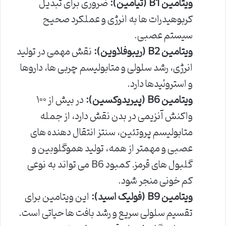
ویتامین B1 (تیامین):
ضروری برای تبدیل
کربوهیدرات ها به انرژی و عملکرد صحیح
سیستم عصبی.
ویتامین B2 (ریبوفلاوین):
نقش مهمی در تولید
انرژی، رشد سلولی و متابولیسم چربی ها، داروها
و استروئیدها دارد.
ویتامین B6 (پیریدوکسین):
در بیش از ۱۰۰
واکنش آنزیمی در بدن نقش دارد، از جمله
متابولیسم پروتئین، سنتز انتقال دهنده های
عصبی و مهمتر از همه، تولید هموگلوبین و
گلبول های قرمز. کمبود B6 می تواند به نوعی
کم خونی منجر شود.
ویتامین B9 (فولیک اسید):
این ویتامین برای
تقسیم سلولی سریع و رشد بافت ها حیاتی است.