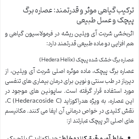
ترکیب گیاهی موثر و قدرتمند: عصاره برگ
پیچک و عسل طبیعی
اثربخشی شربت آی ویلین ریشه در فرمولاسیون گیاهی و
هم افزایی دو ماده طبیعی قدرتمند دارد:
عصاره برگ خشک شده پیچک (Hedera Helix)
عصاره برگ پیچک، ماده موثره اصلی شربت آی ویلین، از
دیرباز در طب سنتی و نوین برای درمان بیماری های تنفسی
مورد استفاده قرار گرفته است. ساپونین های موجود در
این عصاره، به ویژه هدراکوزاید C (Hederacoside C)،
نقش کلیدی در خواص درمانی آن ایفا می کنند. مکانیسم
های اصلی اثر پیچک عبارتند از:
خلط آور و رقیق کننده خلط:
هدراکوزاید C با تحریک