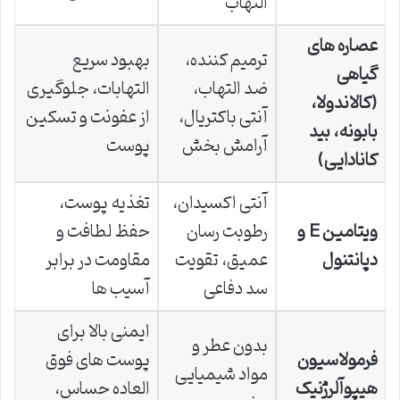
التهاب
عصاره های
ترمیم کننده،
بهبود سریع
گیاهی
ضد التهاب،
التهابات، جلوگیری
(کالاندولا،
آنتی باکتریال،
از عفونت و تسکین
بابونه، بید
آرامش بخش
پوست
کانادایی)
آنتی اکسیدان،
تغذیه پوست،
ویتامین E و
رطوبت رسان
حفظ لطافت و
دپانتنول
عمیق، تقویت
مقاومت در برابر
سد دفاعی
آسیب ها
ایمنی بالا برای
بدون عطر و
فرمولاسیون
پوست های فوق
مواد شیمیایی
هیپوآلرژنیک
العاده حساس،