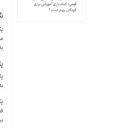
فومی؛ کدام بازی آموزشی برای
کودکان بهتر است؟
ش
یک
می
به
پا
پا
به
یک
فع
بی