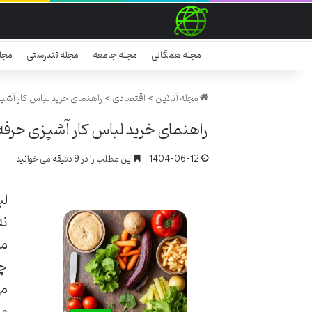
مجله همگانی
مجله جامعه
مجله تندرستی
مجل
مجله آنلاین
>
اقتصادی
>
راهنمای خرید لباس کار آشپز
راهنمای خرید لباس کار آشپزی حرفه 
1404-06-12
این مطلب را در 9 دقیقه می خوانید
لب
نه
مش
چن
می