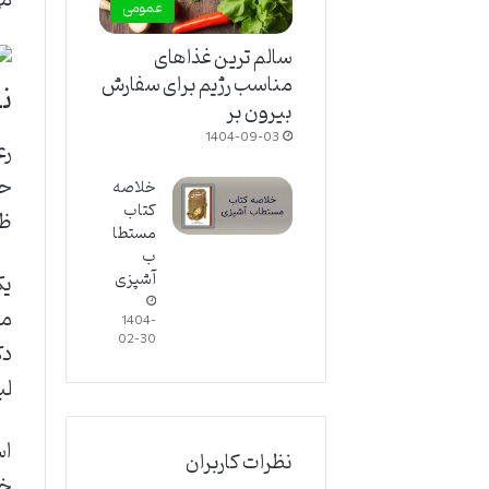
می
عمومی
سالم ترین غذاهای
مناسب رژیم برای سفارش
ن
بیرون بر
1404-09-03
رع
حر
خلاصه
کتاب
ظا
مستطا
ب
یک
آشپزی
مو
1404-
02-30
دک
لب
اس
نظرات کاربران
خا