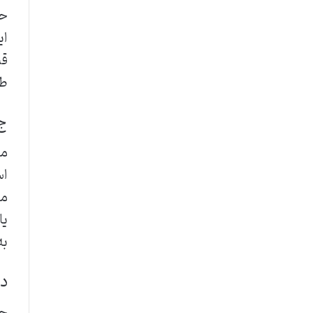
حک
ای
قط
طو
ج)
مح
مج
به
د)
جر