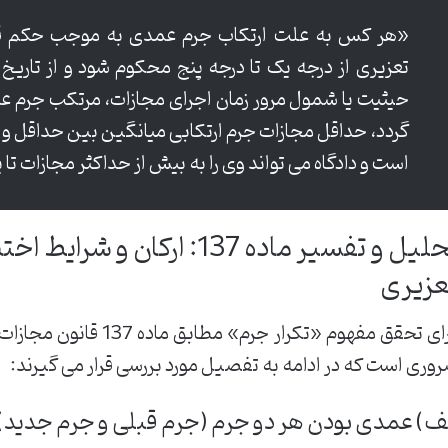
«هر کس به علت ارتکاب جرم عمدی به موجب حکم قط
تعزیری از درجه یک تا درجه پنج محکوم شود و از تاری
حیثیت یا شمول مرور زمان اجرای مجازات، مرتکب جرم 
گردد، حداقل مجازات جرم ارتکابی میانگین بین حداقل و 
است و دادگاه می تواند وی را به بیش از حداکثر مجازات ت
تحلیل و تفسیر ماده 137: ارک
عزیری
برای تحقق مفهوم «تکرار جر
وری است که در ادامه به تفصیل مورد بررسی قرار می گیرند:
ف) عمدی بودن هر دو جرم (جرم قبلی و جرم جدید)