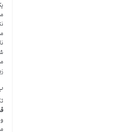
من
نت
مع
نا
شد
مر
زی
ب)
تک
قط
وا
مج