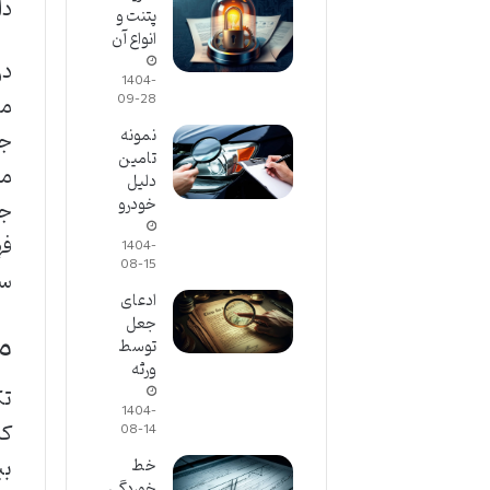
دا
پتنت و
انواع آن
در
1404-
مح
09-28
نمونه
جر
تامین
دلیل
خودرو
جر
فه
1404-
08-15
سر
ادعای
جعل
م
توسط
ورثه
تک
1404-
کی
08-14
بی
خط
خوردگی