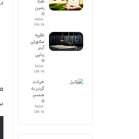
در
هبه
زمین
1404-
08-14
نظریه
مشورتی
آدم
ربایی
1404-
08-14
خیانت
متن
کردن به
همسر
بر 
1404-
08-14