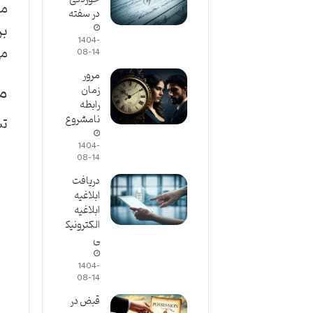
مح
در سفته
بر
1404-
می
08-14
مرور
مب
زمان
رابطه
نامشروع
تش
1404-
08-14
دریافت
ابلاغیه
ابلاغیه
الکترونیک
ی
1404-
08-14
قبض در