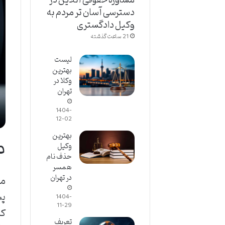
دسترسی آسان تر مردم به
وکیل دادگستری
21 ساعت گذشته
لیست
بهترین
وکلا در
تهران
1404-
12-02
ماده 7
بهترین
وکیل
حذف نام
همسر
در تهران
پس
1404-
11-29
کن
تعریف