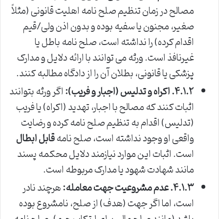
مصالح در زمان تنظیم صلح نامه اهلیت قانونی (مثلاً
صغیر، مجنون یا سفیه بوده و بدون اذن ولی/قیم
اقدام کرده) را نداشته است، صلح نامه باطل یا
غیرنافذ است. ورثه می توانند با ارائه دلایل و مدارک
پزشکی یا قانونی، بطلان آن را از دادگاه مطالبه کنند.
۴.۱.۲. اکراه و تدلیس (اجبار و فریب):
اگر ورثه بتوانند
اثبات کنند که مصالح با اجبار، تهدید (اکراه) یا فریب
(تدلیس) اقدام به تنظیم صلح نامه کرده و رضایت
واقعی او وجود نداشته است، صلح نامه
قابل ابطال
است. اثبات این موارد نیازمند دلایل محکمه پسند
مانند شهادت شهود یا مدارک مربوطه است.
۴.۱.۳. عدم مشروعیت جهت معامله:
هرچند نادر
است، اما اگر جهت (هدف) از صلح، نامشروع بوده