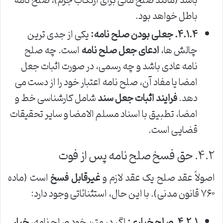
باشد (مانند صلح مالی برای ارتکاب جرم)، صلح نامه
باطل خواهد بود.
۴.۱.۴. جعلی بودن صلح نامه:
یکی از جدی ترین
چالش ها،
ادعای جعل صلح نامه
است. چه صلح
نامه عادی باشد و چه رسمی، در صورت اثبات جعل
امضا یا مفاد آن، صلح نامه اعتبار خود را از دست می
دهد.
فرایند اثبات جعل سند
شامل کارشناسی خط و
امضا، تطبیق با اسناد مسلم الامضا و سایر تحقیقات
قضایی است.
۴.۲. حق فسخ صلح نامه پس از فوت
اصولاً عقد صلح یک عقد لازم و
غیرقابل فسخ
است (ماده
۷۶۰ قانون مدنی). با این حال، استثنائاتی وجود دارد:
۴.۲.۱. صلح خیاری:
اگر در متن خود صلح نامه،
خیار