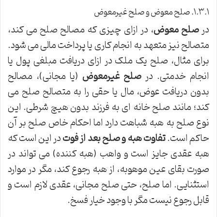
۱.۳.۱. صلح معوض و صلح غیرمعوض
در
صلح معوض
، در ازای چیزی که مصالح صلح می کند،
متصالح نیز متعهد به انجام کاری یا پرداخت مالی می شود.
برای مثال، صلح یک ملک در ازای دریافت مبلغی پول یا
انجام خدمتی. در
صلح غیرمعوض
(یا مجانی)، مصالح
بدون دریافت عوض، مال یا حقی را به متصالح صلح می
کند؛ مانند صلح خانه ای به فرزند بدون هیچ شرطی. این
نوع صلح به هبه شباهت دارد اما احکام خاص صلح بر آن
حاکم است.
تفاوت هبه و صلح بعد از فوت
در این است که
هبه عقدی جایز است و واهب (هبه کننده) می تواند در
صورت بقای عین موهوبه، از هبه رجوع کند، مگر در موارد
استثنایی. اما صلح، حتی صلح مجانی، عقدی لازم است و
قابل رجوع نیست مگر با وجود خیار فسخ.