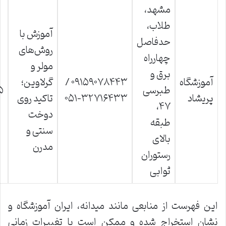
مشهد،
طلاب،
آموزش با
حدفاصل
روش‌های
چهارراه
مولر و
برق و
آموزشگاه
۰۹۱۵۹۰۷۸۴۴۳ /
گرلاوین؛
طبرسی
۵
پریشاد
۰۵۱-۳۲۷۱۶۴۳۳
تاکید روی
۴۷،
دوخت
طبقه
سنتی و
بالای
مدرن
رستوران
ثوابی
این فهرست از منابعی مانند میدانه، ایران آموزشگاه و
نشان استخراج شده و ممکن است با تغییرات زمانی