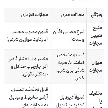
ویژگی
مجازات حدی
مجازات تعزیری
منبع
شرع مقدس (قرآن
قانون مصوب مجلس
تعیین
و سنت)
(با رعایت موازین شرعی)
مجازات
ثابت و مشخص
متغیر و در اختیار قاضی
میزان
(مانند ۸۰ ضربه
(در چارچوب حداقل و
مجازات
شلاق برای شرب
حداکثر قانونی)
خمر)
قابل تخفیف، تعلیق،
تخفیف
اصولاً غیرقابل
آزادی مشروط و تبدیل
یا
تخفیف یا تبدیل
به مجازات های