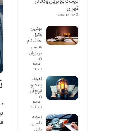
لیست بهترین وکلا در
تهران
1404-12-02
بهترین
وکیل
حذف نام
همسر
در تهران
1404-
11-29
ن
تعریف
پتنت و
انواع آن
دا
1404-
09-28
به
نمونه
تامین
دلیل