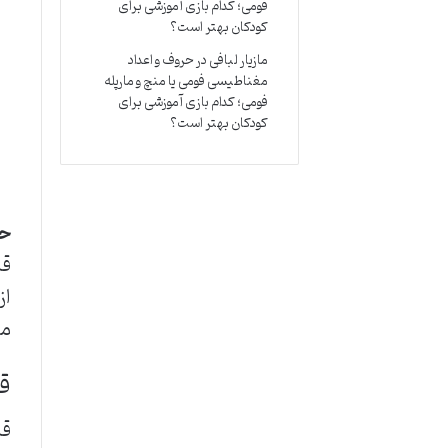
فومی؛ کدام بازی آموزشی برای
کودکان بهتر است؟
مازیار لبافی
در
حروف و اعداد
مغناطیسی فومی یا منچ و مارپله
فومی؛ کدام بازی آموزشی برای
کودکان بهتر است؟
حق
قا
از
مش
قا