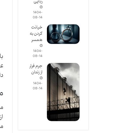
ربایی
1404-
08-14
خیانت
کردن به
همسر
1404-
با
08-14
جرم فرار
از زندان
دار
1404-
م
08-14
مب
از
مس