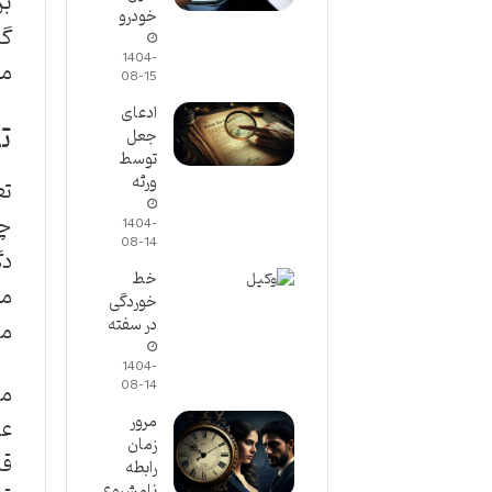
بر
خودرو
گا
1404-
مر
08-15
ادعای
ت
جعل
توسط
ورثه
تع
چه
1404-
08-14
دگ
خط
مب
خوردگی
در سفته
من
1404-
08-14
مف
مرور
زمان
رابطه
نامشروع