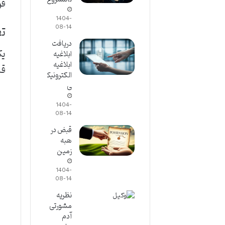
قو
1404-
تف
08-14
دریافت
ابلاغیه
ابلاغیه
قانون ۱۳۷۶ است. این
الکترونیک
ی
1404-
08-14
قبض در
هبه
زمین
1404-
08-14
نظریه
مشورتی
آدم