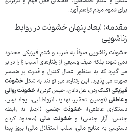
علمی و اعتبار تخصصی، اطلاعاتی قابل فهم و کاربردی
برای عموم مردم فراهم آورد.
مقدمه: ابعاد پنهان خشونت در روابط
زناشویی
خشونت زناشویی صرفاً به ضرب و شتم فیزیکی محدود
نمی شود؛ بلکه طیف وسیعی از رفتارهای آسیب زا را در بر
می گیرد که به منظور اعمال کنترل و قدرت بر همسر
صورت می پذیرد. این رفتارها می توانند به شکل
خشونت
فیزیکی
(کتک زدن، هل دادن، حبس کردن)،
خشونت روانی
و عاطفی
(توهین، تحقیر، تهدید، انزواطلبی، ایجاد ترس،
دستکاری عاطفی)،
خشونت جنسی
(اجبار به رابطه
جنسی، آزار جنسی) و
خشونت مالی
(محدود کردن
دسترسی به منابع مالی، سلب استقلال مالی) بروز پیدا