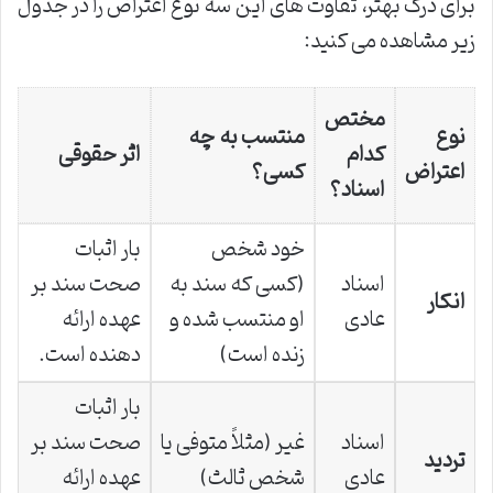
برای درک بهتر، تفاوت های این سه نوع اعتراض را در جدول
زیر مشاهده می کنید:
مختص
نوع
منتسب به چه
کدام
اثر حقوقی
اعتراض
کسی؟
اسناد؟
خود شخص
بار اثبات
اسناد
(کسی که سند به
صحت سند بر
انکار
عادی
او منتسب شده و
عهده ارائه
زنده است)
دهنده است.
بار اثبات
اسناد
غیر (مثلاً متوفی یا
صحت سند بر
تردید
عادی
شخص ثالث)
عهده ارائه