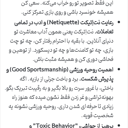
این فقط تصویر تو رو خراب می‌کنه. سعی کن
همیشه خونسرد باشی و روی بازی تمرکز کنی.
رعایت نت‌اِتیکت (Netiquette) و ادب در تمامی
تعاملات.
نت‌اِتیکت یعنی همون آداب معاشرت تو
دنیای آنلاین. با بقیه با احترام رفتار کن، چه تو چت
بازی، چه تو کامنت‌ها و چه تو دیسکورد. از توهین و
فحاشی دوری کن و همیشه مثبت باش.
اهمیت روحیه ورزشی (Good Sportsmanship) و
پذیرش شکست.
برد و باخت جزئی از بازیه. اگه
باختی، با غرور سرت رو بالا بگیر و به رقیبت تبریک بگو.
بهونه‌تراشی و غر زدن فقط نشون میده که هنوز راه
زیادی تا حرفه‌ای شدن داری. روحیه ورزشی نشونه یه
شخصیت قویه.
پرهیز از حواشی، “Toxic Behavior” و