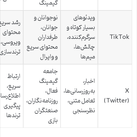
گیمینگ
ویدئوهای
نوجوانان و
رشد سریع
بسیار کوتاه و
جوانان،
محتوای
TikTok
سرگرم‌کننده،
طرفداران
ویروسی،
چالش‌ها،
محتوای سریع
ترندسازی
میم‌ها
و وایرال
جامعه
ارتباط
اخبار،
گیمینگ
سریع،
X
به‌روزرسانی‌ها،
فعال،
اطلاع‌رسا
(Twitter)
تعامل متنی،
روزنامه‌نگاران،
پیگیری
نظرسنجی
صنعتگران
ترندها
بازی