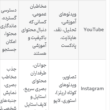
مخاطبان
دسترسی
ویدئوهای
عمومی،
گسترده،
آموزشی،
کسانی که
ماندگاری
YouTube
تحلیل، نقد،
دنبال محتوای
محتوا،
هایلایت،
باکیفیت و
امکان
پادکست
آموزشی
جستجو
هستند
جوانان،
جذب
طرفداران
تصاویر،
مخاطب
محتوای
ویدئوهای
بصری،
Instagram
بصری سریع،
کوتاه (ریلز)،
نمایش
استایل و
استوری، لایو
جنبه‌های
لایف‌استایل
شخصی‌تر