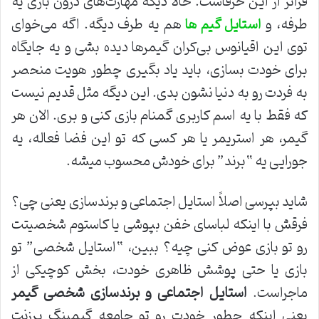
فراتر از این حرفاست. حالا دیگه مهارت‌های درون بازی یه
طرفه، و
هم یه طرف دیگه. اگه می‌خوای
استایل گیم ها
توی این اقیانوس بی‌کران گیمرها دیده بشی و یه جایگاه
برای خودت بسازی، باید یاد بگیری چطور هویت منحصر
به فردت رو به دنیا نشون بدی. این دیگه مثل قدیم نیست
که فقط با یه اسم کاربری گمنام بازی کنی و بری. الان هر
گیمر، هر استریمر یا هر کسی که تو این فضا فعاله، یه
جورایی یه “برند” برای خودش محسوب میشه.
شاید بپرسی اصلاً استایل اجتماعی و برندسازی یعنی چی؟
فرقش با اینکه لباسای خفن بپوشی یا کاستوم شخصیتت
رو تو بازی عوض کنی چیه؟ ببین، “استایل شخصی” تو
بازی یا حتی پوشش ظاهری خودت، بخش کوچیکی از
ماجراست.
استایل اجتماعی و برندسازی شخصی گیمر
یعنی اینکه چطور خودت رو تو جامعه گیمینگ پرزنت