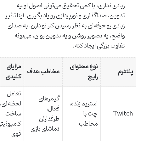
زیادی نداری، با کمی تحقیق می‌تونی اصول اولیه
تدوین، صداگذاری و نورپردازی رو یاد بگیری. اینا تاثیر
زیادی رو حرفه‌ای به نظر رسیدن کار تو دارن. یه صدای
واضح، یه تصویر روشن و یه تدوین روان، می‌تونه
تفاوت بزرگی ایجاد کنه.
نوع محتوای
مزایای
پلتفرم
مخاطب هدف
رایج
کلیدی
تعامل
گیمرهای
استریم زنده،
لحظه‌ای،
فعال،
Twitch
چت با
ساخت
طرفداران
مخاطب
کامیونیت
تماشای بازی
قوی