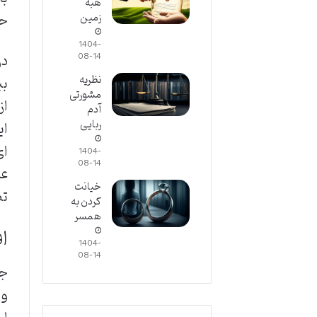
هبه
حر
زمین
1404-
در
08-14
بی
نظریه
مشورتی
از
آدم
ربایی
ای
ای
1404-
08-14
عن
خیانت
تض
کردن به
همسر
ا
1404-
08-14
جر
و 