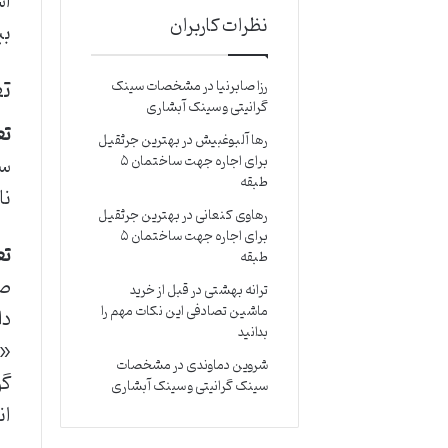
اس
نظرات کاربران
بپ
تع
رزا صابرنیا
در
مشخصات سینک
گرانیتی و سینک آبشاری
تع
رها آلبوغبیش
در
بهترین جرثقیل
سا
برای اجاره جهت ساختمان ۵
طبقه
نا
رهاوی کنعانی
در
بهترین جرثقیل
برای اجاره جهت ساختمان ۵
تع
طبقه
صر
ترانه بهشتی
در
قبل از خرید
ماشین تصادفی این نکات مهم را
دل
بدانید
«ن
شروین دماوندی
در
مشخصات
گو
سینک گرانیتی و سینک آبشاری
ان