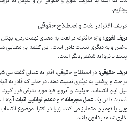
ت که ابتدا به تعریف لغوی و حقوقی آن و سپس به بررسی
ردازیم.
ریف افترا در لغت و اصطلاح حقوقی
ریف لغوی:
واژه «افترا» در لغت به معنای تهمت زدن، بهتان 
ختن و به دیگری نسبت دادن است. این کلمه بار معنایی منف
پسند یا ناروا به شخص دیگر است.
ریف حقوقی:
در اصطلاح حقوقی، افترا به عملی گفته می ش
احت و روشنی به دیگری نسبت دهد، در حالی که قادر به اثب
یل این انتساب، حیثیت و آبروی فرد مورد تعرض قرار گیرد. 
سبت دادن یک
عمل مجرمانه
» و «
عدم توانایی اثبات
آن» است
یی یا توهین متمایز می کند، زیرا در افترا، موضوع انتساب 
گاری شده در قانون باشد.