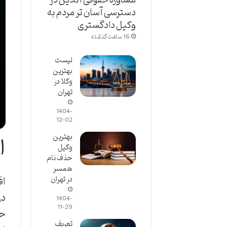
دسترسی آسان تر مردم به
وکیل دادگستری
16 ساعت گذشته
لیست
بهترین
وکلا در
تهران
1404-
12-02
ا
بهترین
وکیل
حذف نام
همسر
اف
در تهران
در
1404-
11-29
حی
تعریف