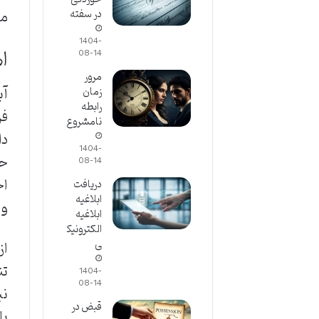
مس
در سفته
1404-
ا
08-14
مرور
آب
زمان
رابطه
فر
نامشروع
دا
1404-
حف
08-14
اخ
دریافت
ابلاغیه
و 
ابلاغیه
الکترونیک
ی
از
تن
1404-
08-14
نی
قبض در
با