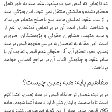
که تا زمانی که قبض صورت نپذیرد، عقد هبه به طور کامل
محقق نشده و مالکیتی منتقل نمی شود. این ویژگی، هبه
را از سایر عقود تملیکی مانند بیع یا صلح متمایز می سازد
و شناخت دقیق ابعاد آن برای تمامی ذینفعان، اعم از
واهب، متهب، مشاوران حقوقی و پژوهشگران، ضروری
است. این مقاله به تفصیل به بررسی مفهوم قبض در هبه
زمین، نحوه تحقق آن، آثار حقوقی عدم قبض، تفاوت آن با
سایر عقود و چگونگی اثبات آن در مراجع قضایی خواهد
پرداخت.
مفاهیم پایه: هبه زمین چیست؟
برای درک عمیق تر جایگاه قبض در هبه زمین، ابتدا لازم
است تا با ماهیت و ارکان کلی قرارداد هبه آشنا شویم. ماده
795 قانون مدنی هبه را این گونه تعریف می کند: «هبه