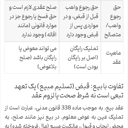
حق
حق رجوع واهب
صلح عقدی لازم است و
رجوع
قبل از قبض، و در
حق فسخ یا رجوع جز در
واهب/
مواردی پس از
موارد قانونی (مانند
متصالح
قبض وجود دارد
اقاله) وجود ندارد
تملیک رایگان
می تواند معوض یا
ماهیت
(اصل بر رایگان
رایگان باشد (صلح
عقد
بودن است)
بلاعوض)
تفاوت با بیع: قبض (تسلیم مبیع) یک تعهد
تبعی است نه شرط صحت یا لزوم عقد
عقد بیع، به موجب ماده 338 قانون مدنی، عبارت است از
تملیک عین به عوض معلوم. در بیع نیز مانند صلح، به
محض ایجاب و قبول، مالکیت مبیع (مال فروخته شده) به