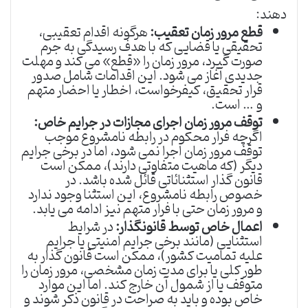
دهند:
قطع مرور زمان تعقیب:
هرگونه اقدام تعقیبی،
تحقیقی یا قضایی که با هدف رسیدگی به جرم
صورت گیرد، مرور زمان را «قطع» می کند و مهلت
جدیدی آغاز می شود. این اقدامات شامل صدور
قرار تحقیق، کیفرخواست، اخطار یا احضار متهم
و … است.
توقف مرور زمان اجرای مجازات در جرایم خاص:
اگرچه فرار محکوم در رابطه نامشروع موجب
توقف مرور زمان اجرا نمی شود، اما در برخی جرایم
دیگر (که ماهیت متفاوتی دارند)، ممکن است
قانون گذار استثنائاتی قائل شده باشد. در
خصوص رابطه نامشروع، این استثنا وجود ندارد
و مرور زمان حتی با فرار متهم نیز ادامه می یابد.
اعمال خاص توسط قانونگذار:
در شرایط
استثنایی (مانند برخی جرایم امنیتی یا جرایم
علیه تمامیت کشور)، ممکن است قانون گذار به
طور کلی یا برای مدت زمان مشخصی، مرور زمان را
متوقف یا از شمول آن خارج کند. اما این موارد
خاص بوده و باید به صراحت در قانون ذکر شوند و