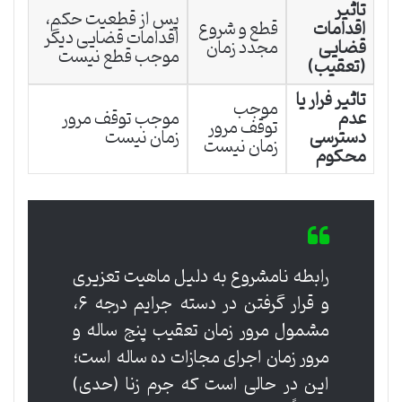
تاثیر
پس از قطعیت حکم،
اقدامات
قطع و شروع
اقدامات قضایی دیگر
قضایی
مجدد زمان
موجب قطع نیست
(تعقیب)
تاثیر فرار یا
موجب
عدم
موجب توقف مرور
توقف مرور
دسترسی
زمان نیست
زمان نیست
محکوم
رابطه نامشروع به دلیل ماهیت تعزیری
و قرار گرفتن در دسته جرایم درجه ۶،
مشمول مرور زمان تعقیب پنج ساله و
مرور زمان اجرای مجازات ده ساله است؛
این در حالی است که جرم زنا (حدی)