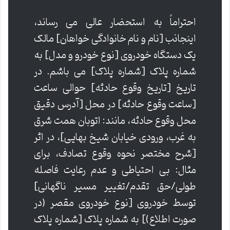
احتراماً به استحضار عالی می رساند،
اینجانب [نام و نام خانوادگی خواهان] مالک
یک دستگاه خودروی [نوع خودرو و مدل] به
شماره پلاک [شماره پلاک] می باشم. در
تاریخ [تاریخ وقوع حادثه] حوالی ساعت
[ساعت وقوع حادثه] در محل [آدرس دقیق
محل وقوع حادثه، مانند: اتوبان همت شرق
به غرب، ورودی خیابان شیخ بهایی]، در اثر
[شرح مختصر نحوه وقوع تصادف، برای
مثال: بی احتیاطی و عدم رعایت فاصله
طولی/حق تقدم/تغییر مسیر ناگهانی]
توسط خودروی [نوع خودروی مقصر (در
صورت اطلاع)] به شماره پلاک [شماره پلاک