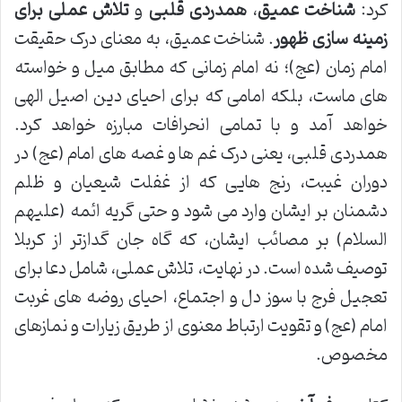
کرد:
شناخت عمیق
،
همدردی قلبی
و
تلاش عملی برای
زمینه سازی ظهور
. شناخت عمیق، به معنای درک حقیقت
امام زمان (عج)؛ نه امام زمانی که مطابق میل و خواسته
های ماست، بلکه امامی که برای احیای دین اصیل الهی
خواهد آمد و با تمامی انحرافات مبارزه خواهد کرد.
همدردی قلبی، یعنی درک غم ها و غصه های امام (عج) در
دوران غیبت، رنج هایی که از غفلت شیعیان و ظلم
دشمنان بر ایشان وارد می شود و حتی گریه ائمه (علیهم
السلام) بر مصائب ایشان، که گاه جان گدازتر از کربلا
توصیف شده است. در نهایت، تلاش عملی، شامل دعا برای
تعجیل فرج با سوز دل و اجتماع، احیای روضه های غربت
امام (عج) و تقویت ارتباط معنوی از طریق زیارات و نمازهای
مخصوص.