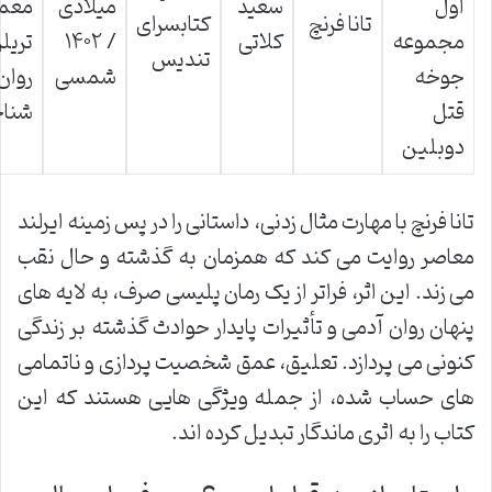
اول
سعید
میلادی
معما
تانا فرنچ
کتابسرای
مجموعه
کلاتی
/ ۱۴۰۲
تریلر
تندیس
جوخه
شمسی
روان
قتل
شناخ
دوبلین
تانا فرنچ با مهارت مثال زدنی، داستانی را در پس زمینه ایرلند
معاصر روایت می کند که همزمان به گذشته و حال نقب
می زند. این اثر، فراتر از یک رمان پلیسی صرف، به لایه های
پنهان روان آدمی و تأثیرات پایدار حوادث گذشته بر زندگی
کنونی می پردازد. تعلیق، عمق شخصیت پردازی و ناتمامی
های حساب شده، از جمله ویژگی هایی هستند که این
کتاب را به اثری ماندگار تبدیل کرده اند.