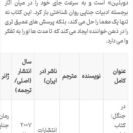
دوبلین» است و به سرعت جای خود را در میان آثار
برجسته ادبیات جنایی روان شناختی باز کرد. این کتاب نه
تنها یک معما را حل می کند، بلکه پرسش های عمیق تری
را در ذهن خواننده ایجاد می کند که تا مدت ها او را به تفکر
وا می دارد.
سال
عنوان
ناشر (در
انتشار
نویسنده
مترجم
ژانر
کامل
ایران)
(اصلی/
ترجمه)
در
جنگل:
رمان
کتاب
۲۰۰۷
جنای
انتشارات