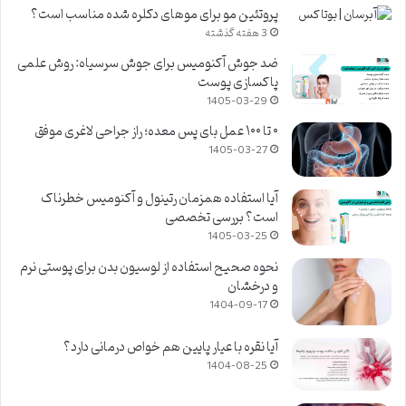
پروتئین مو برای موهای دکلره شده مناسب است؟
3 هفته گذشته
ضد جوش آکنومیس برای جوش سرسیاه: روش علمی
پاکسازی پوست
1405-03-29
۰ تا ۱۰۰ عمل بای پس معده؛ راز جراحی لاغری موفق
1405-03-27
آیا استفاده همزمان رتینول و آکنومیس خطرناک
است؟ بررسی تخصصی
1405-03-25
نحوه صحیح استفاده از لوسیون بدن برای پوستی نرم
و درخشان
1404-09-17
آیا نقره با عیار پایین هم خواص درمانی دارد؟
1404-08-25