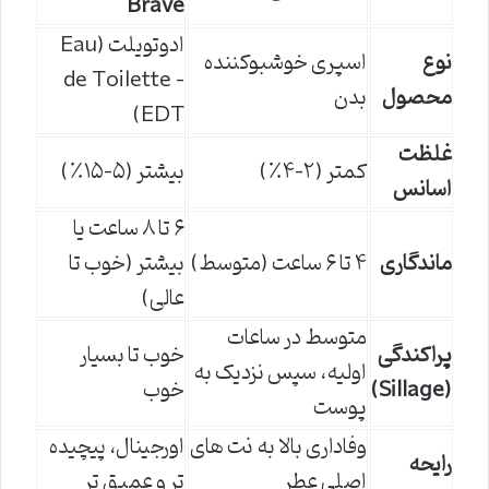
Brave
ادوتویلت (Eau
نوع
اسپری خوشبوکننده
de Toilette –
محصول
بدن
EDT)
غلظت
کمتر (۲-۴٪)
بیشتر (۵-۱۵٪)
اسانس
۶ تا ۸ ساعت یا
ماندگاری
۴ تا ۶ ساعت (متوسط)
بیشتر (خوب تا
عالی)
متوسط در ساعات
پراکندگی
خوب تا بسیار
اولیه، سپس نزدیک به
(Sillage)
خوب
پوست
وفاداری بالا به نت های
اورجینال، پیچیده
رایحه
اصلی عطر
تر و عمیق تر