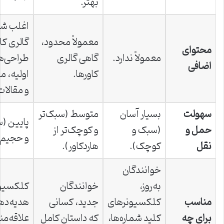
بهتر.
اغلب شا
معمولاً محدود،
گالری کا
محتوای
معمولاً ندارد.
گاهی گالری
طراحی‌ه
اضافی
کاورها.
اولیه، 
و مقالات
سهولت
بسیار آسان
متوسط (سبک‌تر
پایین (
حمل و
(سبک و
و کوچک‌تر از
و حجیم)
نقل
کوچک).
هاردکاور).
خوانندگان
به‌روز،
خوانندگان
کلکسیون
مناسب
کلکسیونرهای
جدید، کسانی
هدیه‌ده
برای چه
کلید شماره‌ها،
که داستان کامل
علاقه‌من