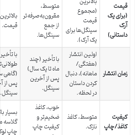
بالاترین
قیمت
متوسط،
(مجموع
(برای یک
مقرون‌به‌صرفه‌تر
بالاترین
قیمت
آرک
از جمع
قیمت.
سینگل‌ها برای
داستانی)
سینگل‌ها.
یک آرک).
اولین انتشار
با تأخیر
با تأخیر (چند
(هفتگی/
طولانی‌ت
ماه تا یک سال)
زمان انتشار
ماهانه)، دنبال
(گاهی سا
پس از آخرین
کردن داستان
پس از آ
سینگل.
در لحظه.
سینگل.
خوب، کاغذ
بسیار بال
کیفیت
متوسط، کاغذ
ضخیم‌تر و
گلاسه م
کاغذ/چاپ
نازک.
کیفیت چاپ
چاپ لو