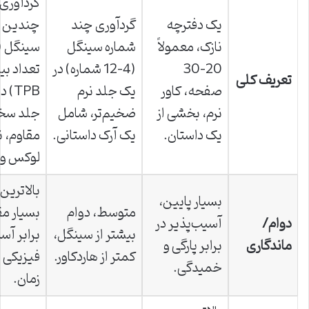
گردآوری
یک دفترچه
گردآوری چند
چندین ش
نازک، معمولاً
شماره سینگل
سینگل (
20-30
(4-12 شماره) در
تعداد بیش
تعریف کلی
صفحه، کاور
یک جلد نرم
TPB)
نرم، بخشی از
ضخیم‌تر، شامل
جلد سخ
یک داستان.
یک آرک داستانی.
مقاوم، 
لوکس و 
بالاترین 
بسیار پایین،
متوسط، دوام
بسیار مق
دوام/
آسیب‌پذیر در
بیشتر از سینگل،
برابر آس
ماندگاری
برابر پارگی و
کمتر از هاردکاور.
فیزیکی و
خمیدگی.
زمان.